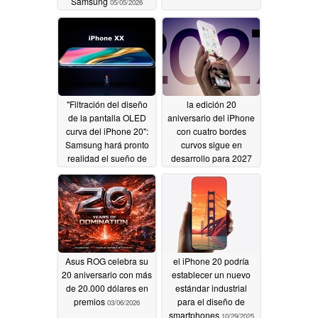
Samsung
05/05/2026
"Filtración del diseño
la edición 20
de la pantalla OLED
aniversario del iPhone
curva del iPhone 20":
con cuatro bordes
Samsung hará pronto
curvos sigue en
realidad el sueño de
desarrollo para 2027
Steve Jobs
04/25/2026
03/27/2026
Asus ROG celebra su
el iPhone 20 podría
20 aniversario con más
establecer un nuevo
de 20.000 dólares en
estándar industrial
premios
para el diseño de
03/06/2026
smartphones
10/29/2025