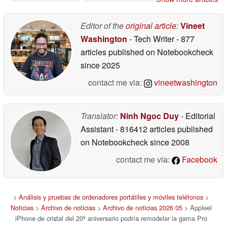
iPhone Flip
10/24/2025
10/23/2025
Editor of the
original article
:
Vineet
Washington
- Tech Writer
- 877
articles published on Notebookcheck
since 2025
contact me via:
vineetwashington
Translator:
Ninh Ngoc Duy
- Editorial
Assistant
- 816412 articles published
on Notebookcheck
since 2008
contact me via:
Facebook
>
Análisis y pruebas de ordenadores portátiles y móviles teléfonos
>
Noticias
>
Archivo de noticias
>
Archivo de noticias 2026 05
> Appleel
iPhone de cristal del 20º aniversario podría remodelar la gama Pro