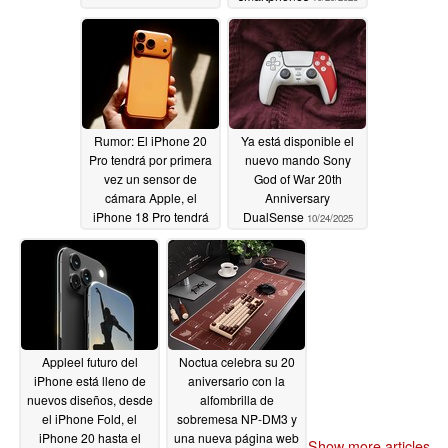
Rumor: El iPhone 20
Ya está disponible el
Pro tendrá por primera
nuevo mando Sony
vez un sensor de
God of War 20th
cámara Apple, el
Anniversary
iPhone 18 Pro tendrá
DualSense
10/24/2025
dos mejoras de
cámara
10/27/2025
Appleel futuro del
Noctua celebra su 20
iPhone está lleno de
aniversario con la
nuevos diseños, desde
alfombrilla de
el iPhone Fold, el
sobremesa NP-DM3 y
iPhone 20 hasta el
una nueva página web
Show more articles