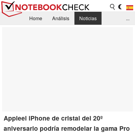
Home
Análisis
Noticias
...
FAQ/Técnica
Biblioteca
Orientación para la Compra
Busca
Contacto
Appleel iPhone de cristal del 20º
aniversario podría remodelar la gama Pro