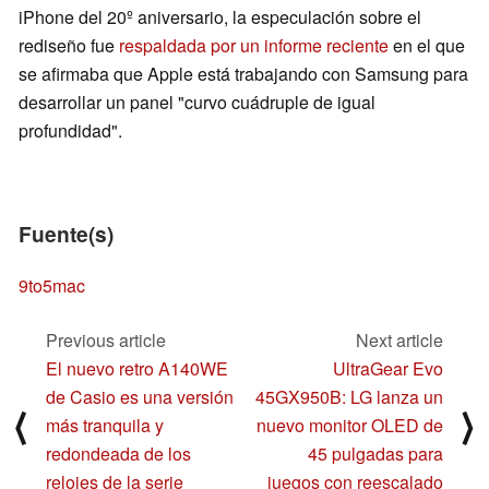
iPhone del 20º aniversario, la especulación sobre el
rediseño fue
respaldada por un informe reciente
en el que
se afirmaba que Apple está trabajando con Samsung para
desarrollar un panel "curvo cuádruple de igual
profundidad".
Fuente(s)
9to5mac
Previous article
Next article
El nuevo retro A140WE
UltraGear Evo
de Casio es una versión
45GX950B: LG lanza un
⟨
⟩
más tranquila y
nuevo monitor OLED de
redondeada de los
45 pulgadas para
relojes de la serie
juegos con reescalado