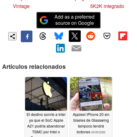
Vintage
5K2K integrado
Add as a preferred
source on Google
Artículos relacionados
El destino sonríe a Intel
Appleel iPhone 20 sin
ya que el SoC Apple
biseles de Glasswing
A21 podría abandonar
tampoco tendrá
TSMC por Intel o
botones
05/05/2026