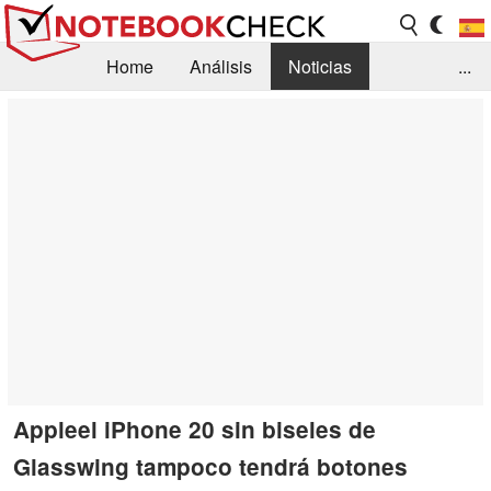
Home
Análisis
Noticias
...
FAQ/Técnica
Biblioteca
Orientación para la Compra
Busca
Contacto
Appleel iPhone 20 sin biseles de
Glasswing tampoco tendrá botones