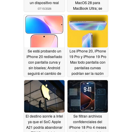
un dispositivo real
MacOS 28 para
MacBook Ultra; se
07/15/2026
anuncia un gran
rediseño
06/01/2026
Se está probando un
Los iPhone 20, iPhone
iPhone 20 rediseñado
19 Pro y iPhone 19 Pro
con pantalla curva y
Max todo pantalla con
sin biseles; Android
pantallas curvas
seguirá el cambio de
podrían ser la razón
diseño de Apple's
para saltarse el iPhone
18 Pro
05/23/2026
05/21/2026
El destino sonríe a Intel
Se filtran archivos
ya que el SoC Apple
confidenciales del
A21 podría abandonar
iPhone 18 Pro 4 meses