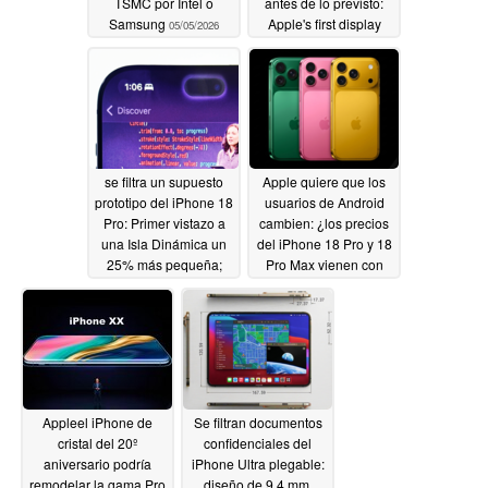
TSMC por Intel o
antes de lo previsto:
Samsung
Apple's first display
05/05/2026
redesign since iPhone
14 Pro
05/04/2026
se filtra un supuesto
Apple quiere que los
prototipo del iPhone 18
usuarios de Android
Pro: Primer vistazo a
cambien: ¿los precios
una Isla Dinámica un
del iPhone 18 Pro y 18
25% más pequeña;
Pro Max vienen con
¿biseles más finos?
una gran trampa?
05/02/2026
05/02/2026
Appleel iPhone de
Se filtran documentos
cristal del 20º
confidenciales del
aniversario podría
iPhone Ultra plegable:
remodelar la gama Pro
diseño de 9,4 mm,