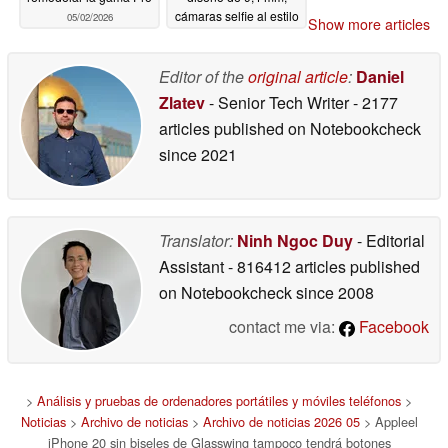
cámaras selfie al estilo
05/02/2026
Show more articles
de Android, opciones
de color
04/26/2026
Editor of the
original article
:
Daniel
Zlatev
- Senior Tech Writer
- 2177
articles published on Notebookcheck
since 2021
Translator:
Ninh Ngoc Duy
- Editorial
Assistant
- 816412 articles published
on Notebookcheck
since 2008
contact me via:
Facebook
>
Análisis y pruebas de ordenadores portátiles y móviles teléfonos
>
Noticias
>
Archivo de noticias
>
Archivo de noticias 2026 05
> Appleel
iPhone 20 sin biseles de Glasswing tampoco tendrá botones