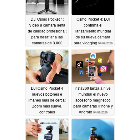
DJI Osmo Pocket 4:
Osmo Pocket 4: DJI
Vídeo a cámara lenta
confirma el
de calidad profesional;
lanzamiento mundial
para desafiar a las
de su nueva cámara
cámaras de 3.000
para vlogging
04/09/2026
dólares
04/10/2026
DJI Osmo Pocket 4
Insta360 lanza a nivel
nuevos botones e
mundial el nuevo
imanes más de cerca:
accesorio magnético
Zoom más suave,
para cámaras iPhone y
controles
Android
04/08/2026
personalizados
04/09/2026