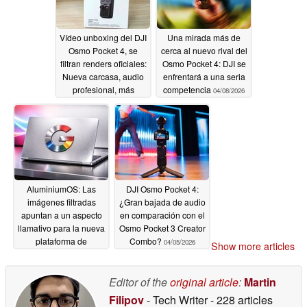
Vídeo unboxing del DJI
Una mirada más de
Osmo Pocket 4, se
cerca al nuevo rival del
filtran renders oficiales:
Osmo Pocket 4: DJI se
Nueva carcasa, audio
enfrentará a una seria
profesional, más
competencia
04/08/2026
botones
04/08/2026
AluminiumOS: Las
DJI Osmo Pocket 4:
imágenes filtradas
¿Gran bajada de audio
apuntan a un aspecto
en comparación con el
llamativo para la nueva
Osmo Pocket 3 Creator
plataforma de
Combo?
04/05/2026
Show more articles
portátiles de Google
04/07/2026
Editor of the
original article
:
Martin
Filipov
- Tech Writer
- 228 articles