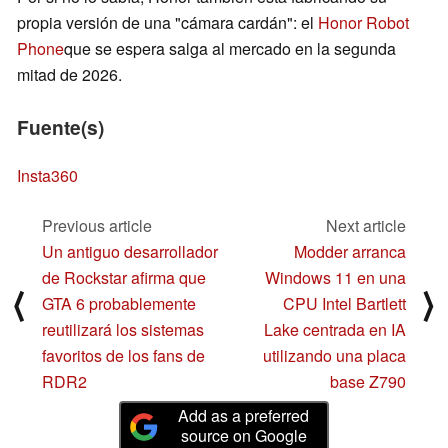
propia versión de una "cámara cardán": el
Honor Robot
Phone
que se espera salga al mercado en la segunda
mitad de 2026.
Fuente(s)
Insta360
Previous article
Next article
Un antiguo desarrollador
Modder arranca
de Rockstar afirma que
Windows 11 en una
⟨
⟩
GTA 6 probablemente
CPU Intel Bartlett
reutilizará los sistemas
Lake centrada en IA
favoritos de los fans de
utilizando una placa
RDR2
base Z790
Add as a preferred
source on Google