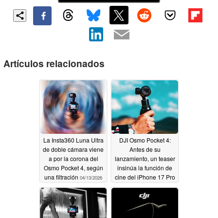
Artículos relacionados
La Insta360 Luna Ultra
DJI Osmo Pocket 4:
de doble cámara viene
Antes de su
a por la corona del
lanzamiento, un teaser
Osmo Pocket 4, según
insinúa la función de
una filtración
cine del iPhone 17 Pro
04/13/2026
04/11/2026