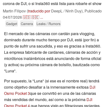
corona de DJI, o si Insta360 está lista para robarle el show
Martin Filipov (
traducido por
DeepL / Ninh Duy),
Publicado
04/07/2026
🇺🇸
🇩🇪
...
Gadget
Camera
Leaks / Rumors
El mercado de las cámaras con cardán para vlogging,
dominado durante mucho tiempo por DJI, está (por fin) a
punto de sufrir una sacudida, y eso es gracias a Insta360.
La empresa fabricante de cardanes, cámaras de acción y
micrófonos inalámbricos está anunciando de forma oficial
(y activa) su próxima cámara de bolsillo, bautizada como
"Luna".
Por supuesto, la "Luna" (si ese es el nombre real) tendrá
como objetivo desafiar a la inmensamente exitosa
DJI
Osmo Pocket 3
que se convirtió en una de las cámaras
más vendidas del mundo, así como a la próxima
DJI
Osmo Pocket 4
que hemos visto en filtraciones recientes.