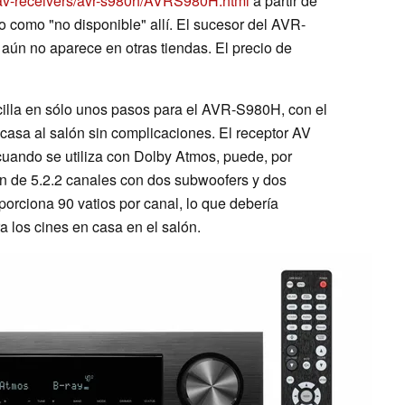
av-receivers/avr-s980h/AVRS980H.html
a partir de
 como "no disponible" allí. El sucesor del AVR-
) aún no aparece en otras tiendas. El precio de
illa en sólo unos pasos para el AVR-S980H, con el
n casa al salón sin complicaciones. El receptor AV
 cuando se utiliza con Dolby Atmos, puede, por
ón de 5.2.2 canales con dos subwoofers y dos
porciona 90 vatios por canal, lo que debería
a los cines en casa en el salón.