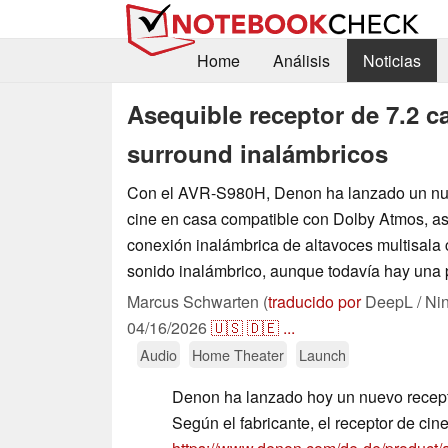
Home
Análisis
Noticias
Asequible receptor de 7.2 c
surround inalámbricos
Con el AVR-S980H, Denon ha lanzado un nu
cine en casa compatible con Dolby Atmos, as
conexión inalámbrica de altavoces multisala
sonido inalámbrico, aunque todavía hay una 
Marcus Schwarten (
traducido por
DeepL / Ni
04/16/2026
🇺🇸
🇩🇪
...
Audio
Home Theater
Launch
Denon ha lanzado hoy un nuevo recep
Según el fabricante, el receptor de ci