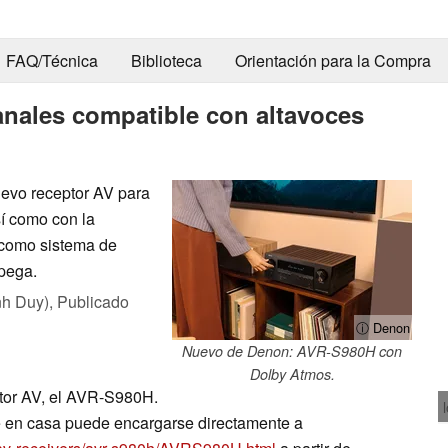
FAQ/Técnica
Biblioteca
Orientación para la Compra
anales compatible con altavoces
evo receptor AV para
í como con la
 como sistema de
pega.
nh Duy),
Publicado
ⓘ Denon
Nuevo de Denon: AVR-S980H con
Dolby Atmos.
tor AV, el AVR-S980H.
ne en casa puede encargarse directamente a