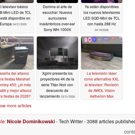
l televisor básico
Domine el arte de
Ya están disponibles
B Mini-LED de TCL
escuchar: Nuevos
los nuevos televisores
 está disponible en
auriculares
LED SQD-Mini de TCL
Europa
inalámbricos over-ear
con hasta 288 Hz
04/21/2026
Sony WH-1000X
04/19/2026
avistados antes de su
lanzamiento
04/21/2026
eseña del altavoz
Xgimi presenta los
La televisión láser
ra fiestas Marshall
proyectores 4K de la
como alternativa XXL
omley 450: ¿el más
serie Titan Noir con
al televisor: Revisión
sátil y mejor altavoz
descuento de
de AWOL Vision
ra fiestas de 2026?
lanzamiento
Aetherion Max
03/31/2026
04/10/2026
03/17/2026
ow more articles
cle
:
Nicole Dominikowski
- Tech Writer
- 3088 articles publis
cont