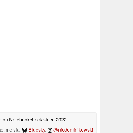
hed on Notebookcheck
since 2022
act me via:
Bluesky
,
@nicdominikowski