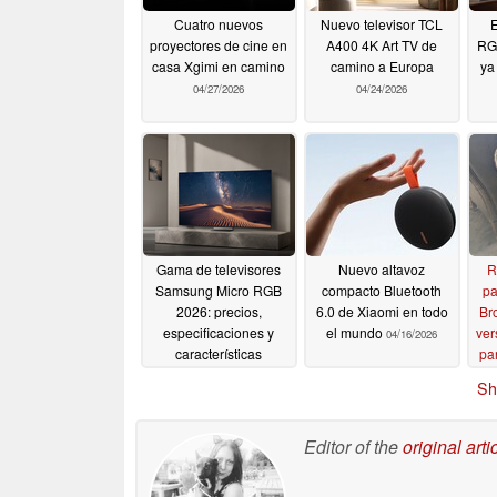
Cuatro nuevos
Nuevo televisor TCL
E
proyectores de cine en
A400 4K Art TV de
RG
casa Xgimi en camino
camino a Europa
ya
04/27/2026
04/24/2026
Gama de televisores
Nuevo altavoz
R
Samsung Micro RGB
compacto Bluetooth
pa
2026: precios,
6.0 de Xiaomi en todo
Br
especificaciones y
el mundo
ver
04/16/2026
características
pa
detalladas
04/17/2026
Sh
Editor of the
original arti