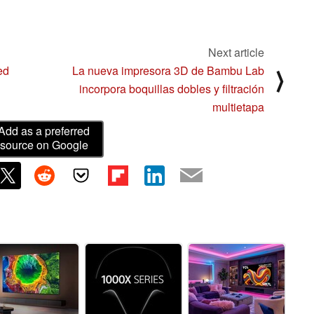
Next article
ed
La nueva impresora 3D de Bambu Lab
⟩
incorpora boquillas dobles y filtración
multietapa
Add as a preferred
source on Google