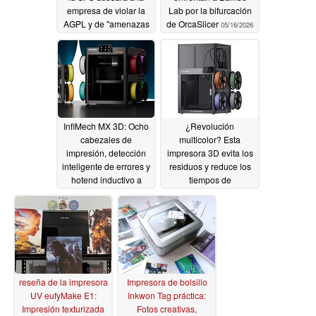
empresa de violar la
Lab por la bifurcación
AGPL y de "amenazas
de OrcaSlicer
05/16/2026
legales"
05/23/2026
InfiMech MX 3D: Ocho
¿Revolución
cabezales de
multicolor? Esta
impresión, detección
impresora 3D evita los
inteligente de errores y
residuos y reduce los
hotend inductivo a
tiempos de
bordo
preparación
05/14/2026
05/12/2026
reseña de la impresora
Impresora de bolsillo
UV eufyMake E1:
Inkwon Tag práctica:
Impresión texturizada
Fotos creativas,