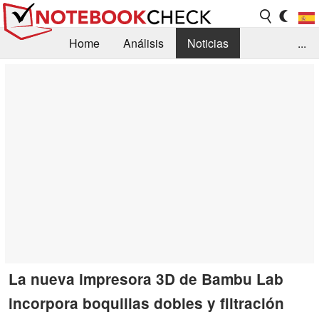
Home
Análisis
Noticias
...
FAQ/Técnica
Biblioteca
Orientación para la Compra
Busca
Contacto
La nueva impresora 3D de Bambu Lab
incorpora boquillas dobles y filtración