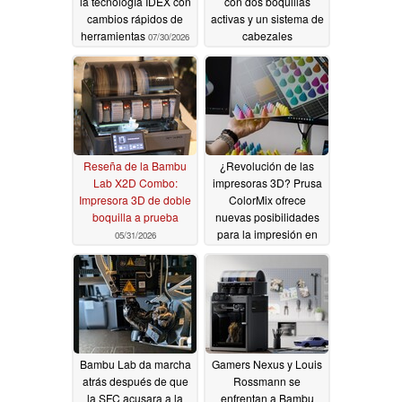
la tecnología IDEX con
con dos boquillas
cambios rápidos de
activas y un sistema de
herramientas
cabezales
07/30/2026
intercambiables
06/08/2026
Reseña de la Bambu
¿Revolución de las
Lab X2D Combo:
impresoras 3D? Prusa
Impresora 3D de doble
ColorMix ofrece
boquilla a prueba
nuevas posibilidades
para la impresión en
05/31/2026
color
05/31/2026
Bambu Lab da marcha
Gamers Nexus y Louis
atrás después de que
Rossmann se
la SFC acusara a la
enfrentan a Bambu