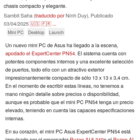
chasis compacto y elegante.
Sambit Saha (
traducido por
Ninh Duy),
Publicado
03/04/2025
🇺🇸
🇫🇷
...
Mini PC
Desktop
Launch
Un nuevo mini PC de Asus ha llegado a la escena,
apodado el ExpertCenter PN54
. El sistema cuenta con
potentes componentes internos y una excelente selección
de puertos, todo ello con un atractivo exterior
impresionantemente compacto de sólo 13 x 13 x 3,4 cm.
En el momento de escribir estas líneas, no tenemos a
mano ningún detalle sobre precios o disponibilidad,
aunque es probable que el mini PC PN54 tenga un precio
elevado, teniendo en cuenta las capaces especificaciones
internas.
En su corazón, el mini PC Asus ExpertCenter PN54 está
impulsado por el procesador
Ryzen AI 5 340
o el
Ryzen AI