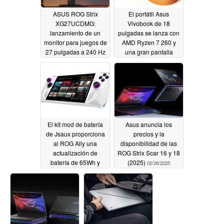
ASUS ROG Strix
El portátil Asus
XG27UCDMG:
Vivobook de 18
lanzamiento de un
pulgadas se lanza con
monitor para juegos de
AMD Ryzen 7 260 y
27 pulgadas a 240 Hz
una gran pantalla
con panel QD-OLED
16:10
03/07/2025
4K de Samsung y
cobertura sRGB del
145
03/09/2025
El kit mod de batería
Asus anuncia los
de Jsaux proporciona
precios y la
al ROG Ally una
disponibilidad de las
actualización de
ROG Strix Scar 16 y 18
batería de 65Wh y
(2025)
02/26/2025
hasta un 50% más de
tiempo de juego
03/07/2025