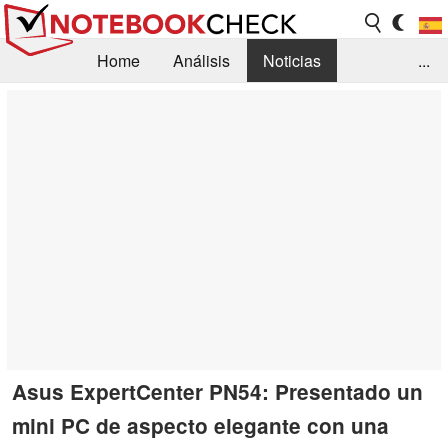
Home
Análisis
Noticias
...
FAQ/Técnica
Biblioteca
Orientación para la Compra
Busca
Contacto
Asus ExpertCenter PN54: Presentado un
mini PC de aspecto elegante con una