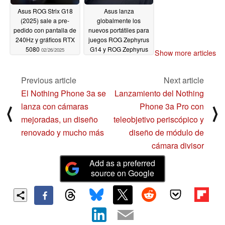
Asus ROG Strix G18
Asus lanza
(2025) sale a pre-
globalmente los
pedido con pantalla de
nuevos portátiles para
240Hz y gráficos RTX
juegos ROG Zephyrus
5080
G14 y ROG Zephyrus
02/26/2025
Show more articles
G16
02/26/2025
Previous article
Next article
El Nothing Phone 3a se
Lanzamiento del Nothing
lanza con cámaras
Phone 3a Pro con
⟨
⟩
mejoradas, un diseño
teleobjetivo periscópico y
renovado y mucho más
diseño de módulo de
cámara divisor
Add as a preferred
source on Google