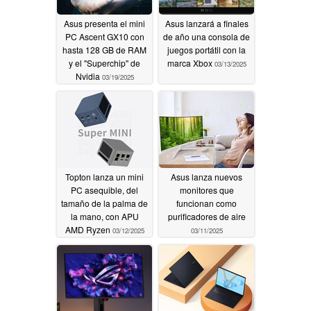
Asus presenta el mini
Asus lanzará a finales
PC Ascent GX10 con
de año una consola de
hasta 128 GB de RAM
juegos portátil con la
y el "Superchip" de
marca Xbox
03/13/2025
Nvidia
03/19/2025
Topton lanza un mini
Asus lanza nuevos
PC asequible, del
monitores que
tamaño de la palma de
funcionan como
la mano, con APU
purificadores de aire
AMD Ryzen
03/12/2025
03/11/2025