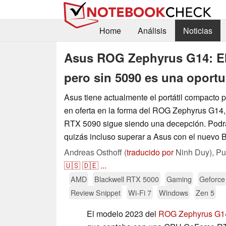
Home
Análisis
Noticias
Asus ROG Zephyrus G14: El
pero sin 5090 es una oport
Asus tiene actualmente el portátil compacto 
en oferta en la forma del ROG Zephyrus G14, 
RTX 5090 sigue siendo una decepción. Podrá
quizás incluso superar a Asus con el nuevo 
Andreas Osthoff (
traducido por
Ninh Duy),
Pu
🇺🇸
🇩🇪
...
AMD
Blackwell RTX 5000
Gaming
Geforce
Review Snippet
Wi-Fi 7
Windows
Zen 5
El modelo 2023 del
ROG Zephyrus G1