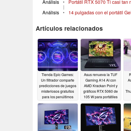
Análisis
•
Portátil RTX 5070 Ti casi tan 
|
Análisis
•
14 pulgadas con el portátil G
Artículos relacionados
Tienda Epic Games:
Asus renueva la TUF
R
Un filtrador comparte
Gaming A14 AI con
A
predicciones de juegos
AMD Krackan Point y
misteriosos gratuitos
gráficos RTX 5060 de
Thu
para los penúltimos
105 W para portátiles
sorteos de mayo de
05/20/2025
2025
05/20/2025