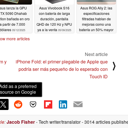
sus lanza la GPU
Asus Vivobook S16
Asus ROG Ally 2: las
TX 5090 Dhahab
con batería de larga
especificaciones
tion bañada en oro
duración, pantalla
filtradas hablan de
a partir de 7.000
QHD de 120 Hz y NPU
mejoras como una
dólares
ya a la venta
batería un 50% mayor
05/12/2025
05/09/2025
para el modelo básico
ow more articles
de portátil para juegos
05/07/2025
Next article
am y
iPhone Fold: el primer plegable de Apple que
⟩
podría ser más pequeño de lo esperado con
Touch ID
Add as a preferred
source on Google
cle
:
Jacob Fisher
- Tech writer/translator
- 3014 articles publi