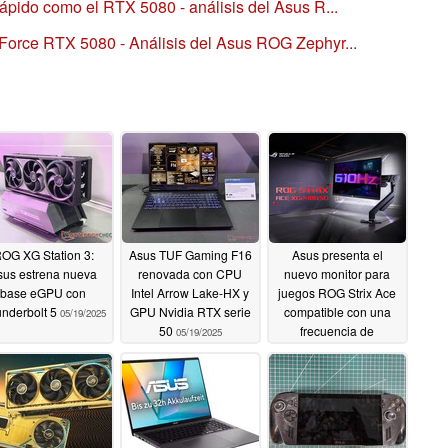
rápido como el RTX 5080 - análisis del Asus R...
eForce RTX 5080 - Análisis del Asus ROG Zephyr...
OG XG Station 3:
Asus TUF Gaming F16
Asus presenta el
sus estrena nueva
renovada con CPU
nuevo monitor para
base eGPU con
Intel Arrow Lake-HX y
juegos ROG Strix Ace
nderbolt 5
GPU Nvidia RTX serie
compatible con una
05/19/2025
50
frecuencia de
05/19/2025
actualización de 610
Hz
05/19/2025