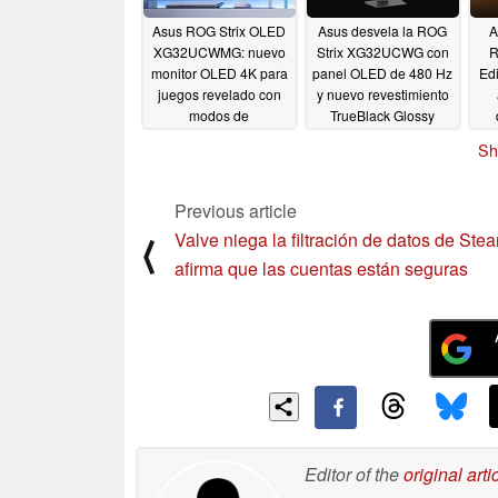
Asus ROG Strix OLED
Asus desvela la ROG
A
XG32UCWMG: nuevo
Strix XG32UCWG con
R
monitor OLED 4K para
panel OLED de 480 Hz
Edi
juegos revelado con
y nuevo revestimiento
modos de
TrueBlack Glossy
visualización de 165
05/15/2025
Sh
Hz y 330 Hz
05/15/2025
Previous article
Valve niega la filtración de datos de Ste
⟨
afirma que las cuentas están seguras
Editor of the
original arti