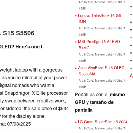
Arc 8-Core, Meteor Lake-H Ultra 7
155H
Lenovo ThinkBook 16 G6+
IMH
Arc 8-Core, Meteor Lake-H Ultra 7
k S15 S5506
155H
MSI Prestige 16 AI EVO
 OLED? Here's one I
B1MG
Arc 8-Core, Meteor Lake-H Ultra 7
155H
Asus VivoBook S 16 OLED
weight laptop with a gorgeous
S5606MA
A
g as you're mindful of your power
Arc 8-Core, Meteor Lake-H Ultra 7
 digital nomads who want a
155H
ast Snapdragon X Elite processor.
Portátiles con el
mismo
arly swap between creative work,
GPU
y
tamaño de
considered, the sale price of $534
pantalla
y for the display alone.
LG Gram SuperSlim 15 2024
cha: 07/08/2025
Arc 8-Core, Meteor Lake-H Ultra 7