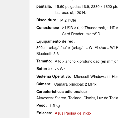
pantalla
15.60 pulgadas 16:9, 2880 x 1620 pi
lustroso: si, 120 Hz
Disco duro
M.2 PCIe
Conexiones
2 USB 3.0, 2 Thunderbolt, 1 HD
Card Reader: microSD
Equipamento de red
802.11 a/b/g/n/ac/ax (a/b/g/n = Wi-Fi 4/ac = Wi-Fi
Bluetooth 5.3
Tamaño
Alto x ancho x profundidad (en mm): 
Battería
75 Wh
Sistema Operativo
Microsoft Windows 11 H
Cámara
Cámara principal: 2 MPix
Características adicionales
Altavoces: Stereo, Teclado: Chiclet, Luz de Tecla
Peso
1.5 kg
Enlaces
Asus Pagina de inicio