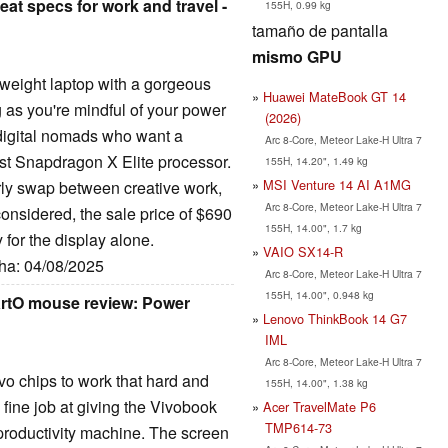
eat specs for work and travel -
155H, 0.99 kg
tamaño de pantalla
mismo GPU
weight laptop with a gorgeous
Huawei MateBook GT 14
g as you're mindful of your power
(2026)
 digital nomads who want a
Arc 8-Core, Meteor Lake-H Ultra 7
ast Snapdragon X Elite processor.
155H, 14.20", 1.49 kg
MSI Venture 14 AI A1MG
arly swap between creative work,
Arc 8-Core, Meteor Lake-H Ultra 7
considered, the sale price of $690
155H, 14.00", 1.7 kg
y for the display alone.
VAIO SX14-R
cha: 04/08/2025
Arc 8-Core, Meteor Lake-H Ultra 7
155H, 14.00", 0.948 kg
rtO mouse review: Power
Lenovo ThinkBook 14 G7
IML
Arc 8-Core, Meteor Lake-H Ultra 7
vo chips to work that hard and
155H, 14.00", 1.38 kg
 fine job at giving the Vivobook
Acer TravelMate P6
TMP614-73
 productivity machine. The screen