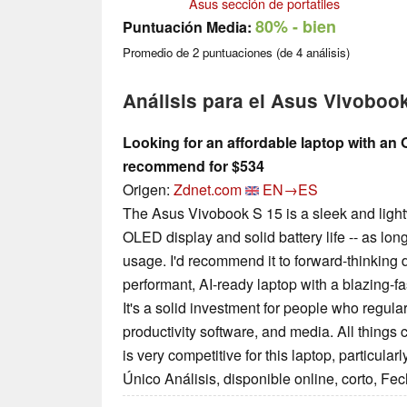
Asus sección de portatiles
80%
- bien
Puntuación Media:
Promedio de
2
puntuaciones (de
4
análisis)
Análisis para el Asus Vivoboo
Looking for an affordable laptop with an
recommend for $534
Origen:
Zdnet.com
EN→ES
The Asus Vivobook S 15 is a sleek and light
OLED display and solid battery life -- as lon
usage. I'd recommend it to forward-thinking
performant, AI-ready laptop with a blazing-f
It's a solid investment for people who regul
productivity software, and media. All things 
is very competitive for this laptop, particularl
Único Análisis, disponible online, corto, Fe