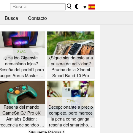
▼
Busca
Contacto
84%
¿Ha ido Gigabyte
¿Sigue siendo esto una
demasiado lejos?
pulsera de actividad?
Reseña del portátil para
Prueba de la Xiaomi
juegos Aorus Master 16
Smart Band 10 Pro
con AMD Zen 5
73%
Reseña del mando
Decepcionante a precio
GameSir G7 Pro 8K
completo, pero merece
Aimlabs Edition:
la pena como ganga:
frecuencia de sondeo de
reseña del smartphone
K a un precio asequible
Motorola Moto G47
Siguiente Página ⟩