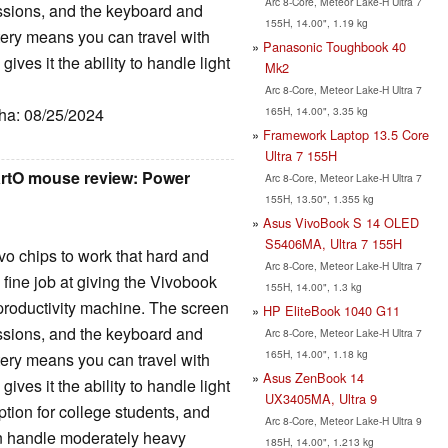
Arc 8-Core, Meteor Lake-H Ultra 7
ssions, and the keyboard and
155H, 14.00", 1.19 kg
tery means you can travel with
Panasonic Toughbook 40
ives it the ability to handle light
Mk2
Arc 8-Core, Meteor Lake-H Ultra 7
165H, 14.00", 3.35 kg
cha: 08/25/2024
Framework Laptop 13.5 Core
Ultra 7 155H
rtO mouse review: Power
Arc 8-Core, Meteor Lake-H Ultra 7
155H, 13.50", 1.355 kg
Asus VivoBook S 14 OLED
S5406MA, Ultra 7 155H
vo chips to work that hard and
Arc 8-Core, Meteor Lake-H Ultra 7
 fine job at giving the Vivobook
155H, 14.00", 1.3 kg
 productivity machine. The screen
HP EliteBook 1040 G11
ssions, and the keyboard and
Arc 8-Core, Meteor Lake-H Ultra 7
165H, 14.00", 1.18 kg
tery means you can travel with
Asus ZenBook 14
ives it the ability to handle light
UX3405MA, Ultra 9
option for college students, and
Arc 8-Core, Meteor Lake-H Ultra 9
an handle moderately heavy
185H, 14.00", 1.213 kg