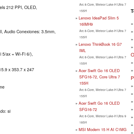
Arc 8-Core, Meteor Lake-H Ultra 7
xels 212 PPI, OLED,
T
155H
Lenovo IdeaPad Slim 5
16IMH9
MI, Audio Conexiones: 3.5mm,
Arc 8-Core, Meteor Lake-H Ultra 7
155H
Lenovo ThinkBook 16 G7
IML
 5/ax = Wi-Fi 6/),
O
Arc 8-Core, Meteor Lake-H Ultra 7
155H
15.9 x 353.7 x 247
Acer Swift Go 16 OLED
SFG16-72, Core Ultra 7
P
155H
ome
Arc 8-Core, Meteor Lake-H Ultra 7
155H
Acer Swift Go 16 OLED
SFG16-72
do: si
Arc 8-Core, Meteor Lake-H Ultra 9
185H
MSI Modern 15 H AI C1MG