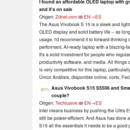
I found an affordable OLED laptop with gr
and it's on sale
Origen:
Zdnet.com
EN→ES
The Asus Vivobook S 15 is a sleek and light
OLED display and solid battery life -- as lon
usage. I'd recommend it to forward-thinking
performant, AI-ready laptop with a blazing-f
It's a solid investment for people who regul
productivity software, and media. All things 
is very competitive for this laptop, particularl
Único Análisis, disponible online, corto, Fe
Asus Vivobook S15 S5506 and Sma
80%
couple?
Origen:
Techlusive
EN→ES
Intel means business by pushing the Ultra E
still be power-efficient. And Asus has done a
S15 all the essentials it needs to be a good