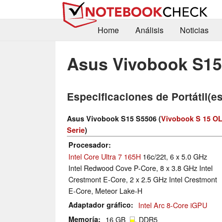
Home
Análisis
Noticias
Asus Vivobook S15
Especificaciones de Portátil(es
Asus Vivobook S15 S5506 (
Vivobook S 15 O
Serie
)
Procesador
Intel Core Ultra 7 165H
16c/22t, 6 x 5.0 GHz
Intel Redwood Cove P-Core, 8 x 3.8 GHz Intel
Crestmont E-Core, 2 x 2.5 GHz Intel Crestmont
E-Core, Meteor Lake-H
Adaptador gráfico
Intel Arc 8-Core iGPU
Memoría
16 GB
, DDR5