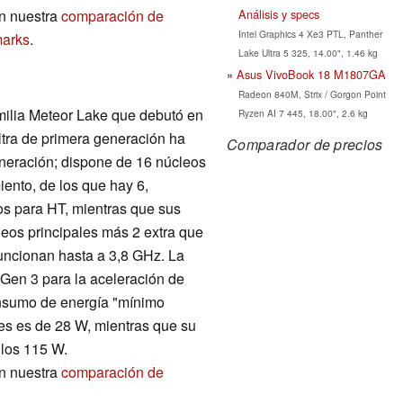
Análisis y specs
n nuestra
comparación de
Intel Graphics 4 Xe3 PTL, Panther
marks
.
Lake Ultra 5 325, 14.00", 1.46 kg
Asus VivoBook 18 M1807GA
Radeon 840M, Strix / Gorgon Point
amilia Meteor Lake que debutó en
Ryzen AI 7 445, 18.00", 2.6 kg
tra de primera generación ha
Comparador de precios
generación; dispone de 16 núcleos
iento, de los que hay 6,
os para HT, mientras que sus
leos principales más 2 extra que
funcionan hasta a 3,8 GHz. La
Gen 3 para la aceleración de
onsumo de energía "mínimo
es es de 28 W, mientras que su
los 115 W.
n nuestra
comparación de