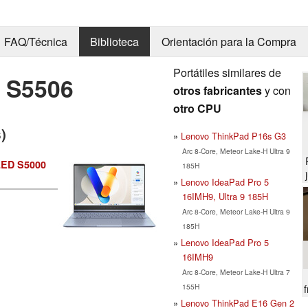
FAQ/Técnica
Biblioteca
Orientación para la Compra
Portátiles similares de
 S5506
otros fabricantes
y con
otro CPU
)
Lenovo ThinkPad P16s G3
Arc 8-Core, Meteor Lake-H Ultra 9
LED S5000
185H
Lenovo IdeaPad Pro 5
16IMH9, Ultra 9 185H
Arc 8-Core, Meteor Lake-H Ultra 9
185H
Lenovo IdeaPad Pro 5
16IMH9
Arc 8-Core, Meteor Lake-H Ultra 7
155H
8
Lenovo ThinkPad E16 Gen 2