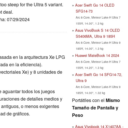
oo steep for the Ultra 5 variant.
Acer Swift Go 14 OLED
SFG14-73
et deal.
Arc 8-Core, Meteor Lake-H Ultra 7
cha: 07/29/2024
155H, 14.00", 1.3 kg
Asus VivoBook S 14 OLED
S5406MA, Ultra 9 185H
Arc 8-Core, Meteor Lake-H Ultra 9
185H, 14.00", 1.3 kg
Huawei MateBook 14 2024
 basada en la arquitectura Xe LPG
Arc 8-Core, Meteor Lake-H Ultra 7
ada en la eficiencia).
155H, 14.20", 1.3 kg
ectoriales Xe) y 8 unidades de
Acer Swift Go 14 SFG14-72,
Ultra 9
Arc 8-Core, Meteor Lake-H Ultra 9
e aguantar todos los juegos
185H, 14.00", 1.32 kg
guraciones de detalles medios y
Portátiles con el
Mismo
 antiguos, o menos exigentes
Tamaño de Pantalla y
ad de gráficos.
Peso
Asus Vivobook 14 X1407AA -