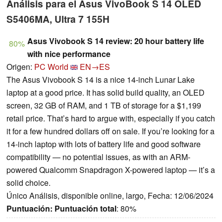
Análisis para el Asus VivoBook S 14 OLED
S5406MA, Ultra 7 155H
Asus Vivobook S 14 review: 20 hour battery life
80%
with nice performance
Origen:
PC World
EN→ES
The Asus Vivobook S 14 is a nice 14-inch Lunar Lake
laptop at a good price. It has solid build quality, an OLED
screen, 32 GB of RAM, and 1 TB of storage for a $1,199
retail price. That’s hard to argue with, especially if you catch
it for a few hundred dollars off on sale. If you’re looking for a
14-inch laptop with lots of battery life and good software
compatibility — no potential issues, as with an ARM-
powered Qualcomm Snapdragon X-powered laptop — it’s a
solid choice.
Único Análisis, disponible online, largo, Fecha: 12/06/2024
Puntuación:
Puntuación total
: 80%