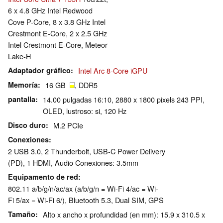
6 x 4.8 GHz Intel Redwood
Cove P-Core, 8 x 3.8 GHz Intel
Crestmont E-Core, 2 x 2.5 GHz
Intel Crestmont E-Core, Meteor
Lake-H
Adaptador gráfico
Intel Arc 8-Core iGPU
Memoría
16 GB
, DDR5
pantalla
14.00 pulgadas 16:10, 2880 x 1800 pixels 243 PPI,
OLED, lustroso: si, 120 Hz
Disco duro
M.2 PCIe
Conexiones
2 USB 3.0, 2 Thunderbolt, USB-C Power Delivery
(PD), 1 HDMI, Audio Conexiones: 3.5mm
Equipamento de red
802.11 a/b/g/n/ac/ax (a/b/g/n = Wi-Fi 4/ac = Wi-
Fi 5/ax = Wi-Fi 6/), Bluetooth 5.3, Dual SIM, GPS
Tamaño
Alto x ancho x profundidad (en mm): 15.9 x 310.5 x