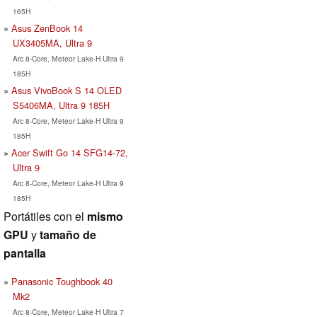
165H
Asus ZenBook 14
UX3405MA, Ultra 9
Arc 8-Core, Meteor Lake-H Ultra 9
185H
Asus VivoBook S 14 OLED
S5406MA, Ultra 9 185H
Arc 8-Core, Meteor Lake-H Ultra 9
185H
Acer Swift Go 14 SFG14-72,
Ultra 9
Arc 8-Core, Meteor Lake-H Ultra 9
185H
Portátiles con el
mismo
GPU
y
tamaño de
pantalla
Panasonic Toughbook 40
Mk2
Arc 8-Core, Meteor Lake-H Ultra 7