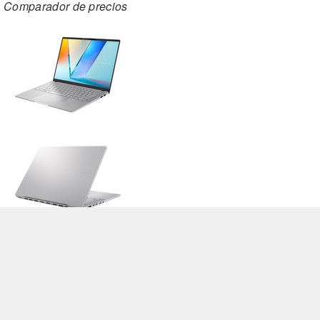
Comparador de precios
>
Análisis y pruebas de ordenadores portátiles y móviles teléfonos
>
Biblioteca
>
Asus
> Asus VivoBook S 14 OLED S5406MA, Ultra 7 155H
Stefan Hinum, 2024-07-12 (Update: 2024-07-12)
Cookie Settings