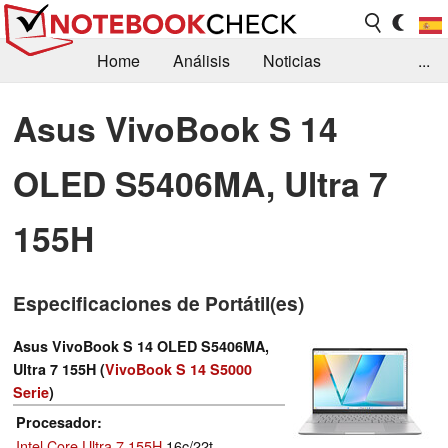
Home
Análisis
Noticias
...
FAQ/Técnica
Biblioteca
Asus VivoBook S 14
Orientación para la Compra
Busca
OLED S5406MA, Ultra 7
Contacto
155H
Especificaciones de Portátil(es)
Asus VivoBook S 14 OLED S5406MA,
Ultra 7 155H (
VivoBook S 14 S5000
Serie
)
Procesador
Intel Core Ultra 7 155H
16c/22t,