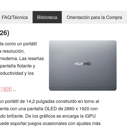
FAQ/Técnica
Biblioteca
Orientación para la Compra
26)
a como un portátil
 resolución,
d moderna. Las reseñas
antalla flotante y
oductividad y los

🇺🇸
...
 portátil de 14,2 pulgadas construido en torno al
Cuenta con una pantalla OLED de 2880 x 1920 con
do brillante. De los gráficos se encarga la iGPU
puede soportar juegos ocasionales con ajustes más