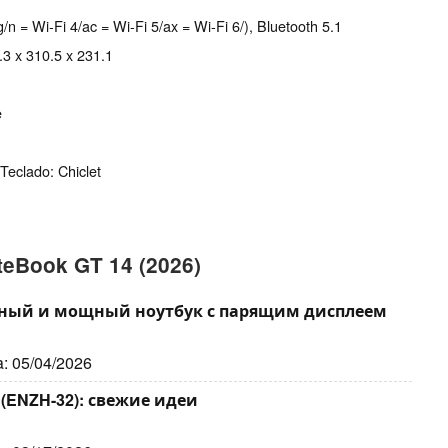
g/n = Wi-Fi 4/ac = Wi-Fi 5/ax = Wi-Fi 6/), Bluetooth 5.1
.3 x 310.5 x 231.1
e
Teclado: Chiclet
teBook GT 14 (2026)
нтный и мощный ноутбук с парящим дисплеем
a: 05/04/2026
 (ENZH-32): свежие идеи