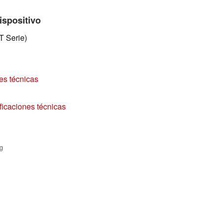
ispositivo
 Serie)
es técnicas
icaciones técnicas
g