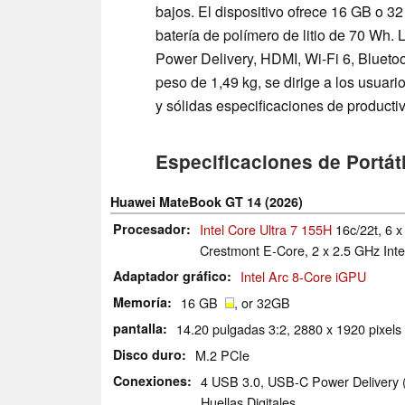
bajos. El dispositivo ofrece 16 GB o
batería de polímero de litio de 70 Wh
Power Delivery, HDMI, Wi-Fi 6, Bluetoot
peso de 1,49 kg, se dirige a los usua
y sólidas especificaciones de producti
Especificaciones de Portáti
Huawei MateBook GT 14 (2026)
Procesador
Intel Core Ultra 7 155H
16c/22t, 6 x
Crestmont E-Core, 2 x 2.5 GHz Int
Adaptador gráfico
Intel Arc 8-Core iGPU
Memoría
16 GB
, or 32GB
pantalla
14.20 pulgadas 3:2, 2880 x 1920 pixels 
Disco duro
M.2 PCIe
Conexiones
4 USB 3.0, USB-C Power Delivery 
Huellas Digitales