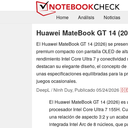
Home
Análisis
Noticias
Huawei MateBook GT 14 (20
El Huawei MateBook GT 14 (2026) se present
premium compacto con pantalla OLED de alta
rendimiento Intel Core Ultra 7 y conectivida
destacan su elegante diseño, el concepto de p
unas especificaciones equilibradas para la pr
juegos ocasionales.
DeepL / Ninh Duy,
Publicado
05/24/2026
🇩
El Huawei MateBook GT 14 (2026) es un
procesador Intel Core Ultra 7 155H. 
una relación de aspecto 3:2 y un acaba
integrada Intel Arc de 8 núcleos, que 