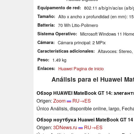
Equipamento de red
802.11 a/b/g/n/ac/ax (a/b/
Tamaño
Alto x ancho x profundidad (en mm): 15
Battería
70 Wh Litio-Polimero
Sistema Operativo
Microsoft Windows 11 Hom
Cámara
Cámara principal: 2 MPix
Características adicionales
Altavoces: Stereo, 
Peso
1.49 kg
Enlaces
Huawei Pagina de inicio
Análisis para el Huawei Ma
Обзор HUAWEI MateBook GT 14: элега
Origen:
Zoom
RU→ES
Único Análisis, disponible online, largo, Fech
Обзор ноутбука Huawei MateBook GT 14
Origen:
3DNews.ru
RU→ES