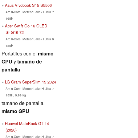
Asus Vivobook S15 S5506
Arc 8-Core, Meteor Lake-H Ultra 7
165H
Acer Swift Go 16 OLED
SFG16-72
Arc 8-Core, Meteor Lake-H Ultra 9
185H
Portátiles con el
mismo
GPU
y
tamaño de
pantalla
LG Gram SuperSlim 15 2024
Arc 8-Core, Meteor Lake-H Ultra 7
155H, 0.99 kg
tamaño de pantalla
mismo GPU
Huawei MateBook GT 14
(2026)
Arc 8-Core, Meteor Lake-H Ultra 7