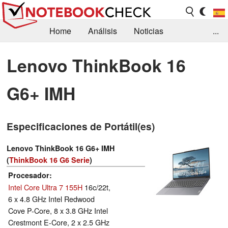
Home
Análisis
Noticias
...
FAQ/Técnica
Biblioteca
Lenovo ThinkBook 16
Orientación para la Compra
Busca
G6+ IMH
Contacto
Especificaciones de Portátil(es)
Lenovo ThinkBook 16 G6+ IMH
(
ThinkBook 16 G6 Serie
)
Procesador
Intel Core Ultra 7 155H
16c/22t,
6 x 4.8 GHz Intel Redwood
Cove P-Core, 8 x 3.8 GHz Intel
Crestmont E-Core, 2 x 2.5 GHz