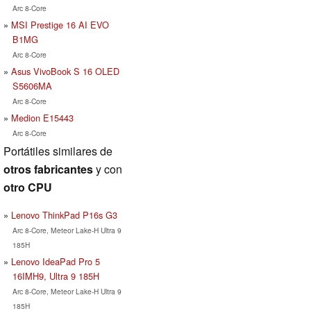
Arc 8-Core
MSI Prestige 16 AI EVO
B1MG
Arc 8-Core
Asus VivoBook S 16 OLED
S5606MA
Arc 8-Core
Medion E15443
Arc 8-Core
Portátiles similares de
otros fabricantes
y con
otro CPU
Lenovo ThinkPad P16s G3
Arc 8-Core, Meteor Lake-H Ultra 9
185H
Lenovo IdeaPad Pro 5
16IMH9, Ultra 9 185H
Arc 8-Core, Meteor Lake-H Ultra 9
185H