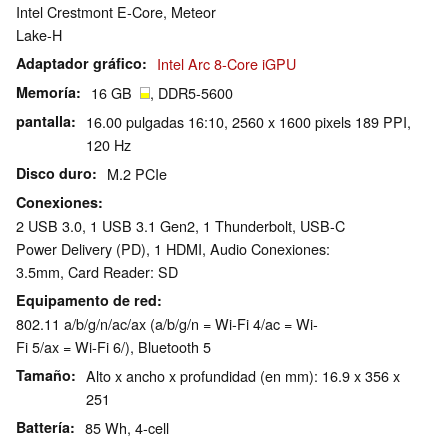
Intel Crestmont E-Core, Meteor
Lake-H
Adaptador gráfico
Intel Arc 8-Core iGPU
Memoría
16 GB
, DDR5-5600
pantalla
16.00 pulgadas 16:10, 2560 x 1600 pixels 189 PPI,
120 Hz
Disco duro
M.2 PCIe
Conexiones
2 USB 3.0, 1 USB 3.1 Gen2, 1 Thunderbolt, USB-C
Power Delivery (PD), 1 HDMI, Audio Conexiones:
3.5mm, Card Reader: SD
Equipamento de red
802.11 a/b/g/n/ac/ax (a/b/g/n = Wi-Fi 4/ac = Wi-
Fi 5/ax = Wi-Fi 6/), Bluetooth 5
Tamaño
Alto x ancho x profundidad (en mm): 16.9 x 356 x
251
Battería
85 Wh, 4-cell