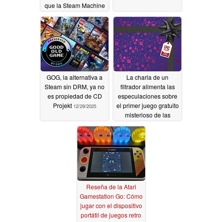
que la Steam Machine
de Valve
04/18/2026
GOG, la alternativa a
La charla de un
Steam sin DRM, ya no
filtrador alimenta las
es propiedad de CD
especulaciones sobre
Projekt
el primer juego gratuito
12/29/2025
misterioso de las
fiestas de Epic Games
Store
12/08/2025
Reseña de la Atari
Gamestation Go: Cómo
jugar con el dispositivo
portátil de juegos retro