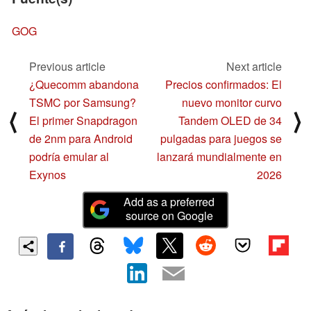
GOG
Previous article
Next article
¿Quecomm abandona
Precios confirmados: El
TSMC por Samsung?
nuevo monitor curvo
⟨
⟩
El primer Snapdragon
Tandem OLED de 34
de 2nm para Android
pulgadas para juegos se
podría emular al
lanzará mundialmente en
Exynos
2026
Add as a preferred
source on Google