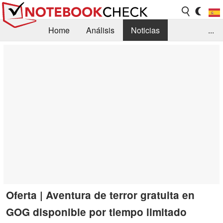
Home
Análisis
Noticias
...
FAQ/Técnica
Biblioteca
Orientación para la Compra
Busca
Contacto
Oferta | Aventura de terror gratuita en
GOG disponible por tiempo limitado