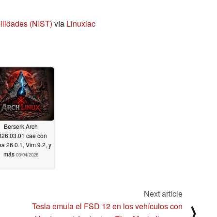
ilidades (NIST)
vía
Linuxiac
Berserk Arch
026.03.01 cae con
a 26.0.1, Vim 9.2, y
más
03/04/2026
Next article
Tesla emula el FSD 12 en los vehículos con
⟩