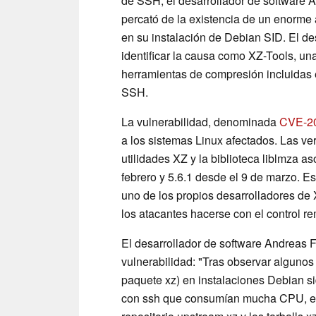
de SSH, el desarrollador de software 
percató de la existencia de un enorme
en su instalación de Debian SID. El de
identificar la causa como XZ-Tools, un
herramientas de compresión incluidas e
SSH.
La vulnerabilidad, denominada
CVE-2
a los sistemas Linux afectados. Las ver
utilidades XZ y la biblioteca liblmza a
febrero y 5.6.1 desde el 9 de marzo. E
uno de los propios desarrolladores de 
los atacantes hacerse con el control re
El desarrollador de software Andreas 
vulnerabilidad: "Tras observar algunos 
paquete xz) en instalaciones Debian si
con ssh que consumían mucha CPU, erro