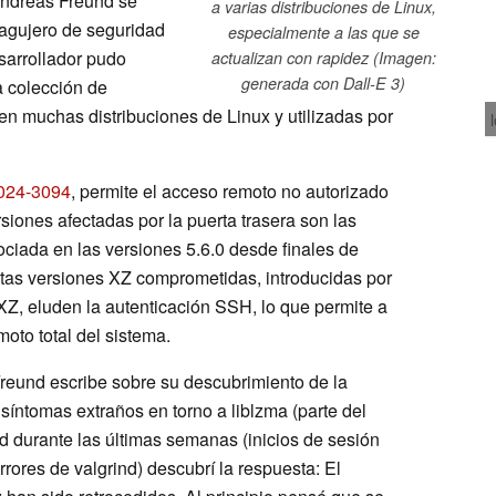
Andreas Freund se
a varias distribuciones de Linux,
 agujero de seguridad
especialmente a las que se
sarrollador pudo
actualizan con rapidez (Imagen:
generada con Dall-E 3)
a colección de
n muchas distribuciones de Linux y utilizadas por
024-3094
, permite el acceso remoto no autorizado
siones afectadas por la puerta trasera son las
sociada en las versiones 5.6.0 desde finales de
stas versiones XZ comprometidas, introducidas por
XZ, eluden la autenticación SSH, lo que permite a
moto total del sistema.
Freund escribe sobre su descubrimiento de la
síntomas extraños en torno a liblzma (parte del
d durante las últimas semanas (inicios de sesión
res de valgrind) descubrí la respuesta: El