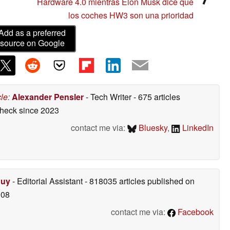
Hardware 4.0 mientras Elon Musk dice que
los coches HW3 son una prioridad
Add as a preferred
source on Google
cle
:
Alexander Pensler
- Tech Writer
- 675 articles
check
since 2023
contact me via:
Bluesky
,
LinkedIn
Duy
- Editorial Assistant
- 818035 articles published on
008
contact me via:
Facebook