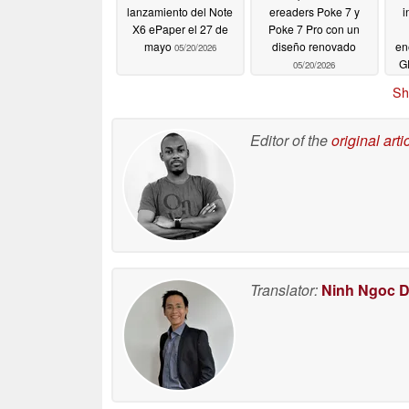
lanzamiento del Note
ereaders Poke 7 y
i
X6 ePaper el 27 de
Poke 7 Pro con un
mayo
diseño renovado
en
05/20/2026
G
05/20/2026
c
Sh
Editor of the
original arti
Translator:
Ninh Ngoc 