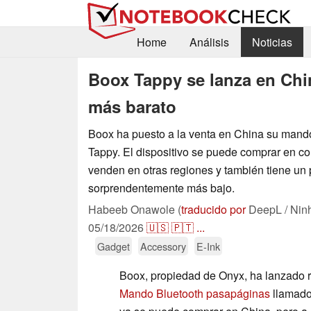
Home
Análisis
Noticias
Boox Tappy se lanza en Chin
más barato
Boox ha puesto a la venta en China su mando
Tappy. El dispositivo se puede comprar en co
venden en otras regiones y también tiene un 
sorprendentemente más bajo.
Habeeb Onawole (
traducido por
DeepL / Nin
05/18/2026
🇺🇸
🇵🇹
...
Gadget
Accessory
E-Ink
Boox, propiedad de Onyx, ha lanzado 
Mando Bluetooth pasapáginas
llamad