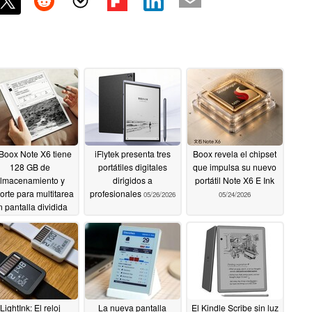
 Boox Note X6 tiene
iFlytek presenta tres
Boox revela el chipset
128 GB de
portátiles digitales
que impulsa su nuevo
lmacenamiento y
dirigidos a
portátil Note X6 E Ink
orte para multitarea
profesionales
05/26/2026
05/24/2026
n pantalla dividida
05/29/2026
LightInk: El reloj
La nueva pantalla
El Kindle Scribe sin luz