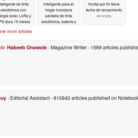
nteligente de tinta
inteligente para el
frontal por fin tiene
electrónica con
hogar incorpora
fecha de lanzamiento
ergía solar, LoRa y
pantalla de tinta
05/14/2026
PS dura 10 meses
electrónica, batería y
on una sola carga
WiFi
05/16/2026
ow more articles
05/17/2026
cle
:
Habeeb Onawole
- Magazine Writer
- 1589 articles publis
Duy
- Editorial Assistant
- 815842 articles published on Notebo