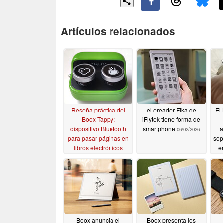
Artículos relacionados
Reseña práctica del
el ereader Fika de
El
Boox Tappy:
iFlytek tiene forma de
dispositivo Bluetooth
smartphone
a
06/02/2026
para pasar páginas en
sop
libros electrónicos
e
06/18/2026
Boox anuncia el
Boox presenta los