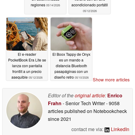
regiones
acondicionado portátil
05/14/2026
05/12/2026
El e-reader
El Boox Tappy de Onyx
PocketBook Era Lite se
es un mando a
lanza con pantalla
distancia Bluetooth
frontlit a un precio
pasapáginas con un
asequible
diseño retro
05/12/2026
05/10/2026
Show more articles
Editor of the
original article
:
Enrico
Frahn
- Senior Tech Writer
- 9058
articles published on Notebookcheck
since 2021
contact me via:
LinkedIn