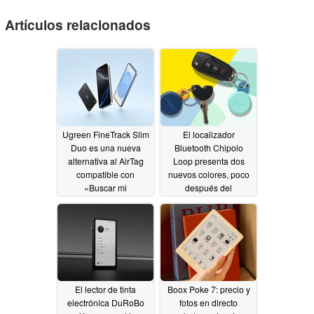
Artículos relacionados
Ugreen FineTrack Slim
El localizador
Duo es una nueva
Bluetooth Chipolo
alternativa al AirTag
Loop presenta dos
compatible con
nuevos colores, poco
«Buscar mi
después del
dispositivo» de Apple y
lanzamiento de la
«Find Hub» de Google,
edición Mercedes-
con una autonomía de
Benz
06/17/2026
7 años.
07/13/2026
El lector de tinta
Boox Poke 7: precio y
electrónica DuRoBo
fotos en directo