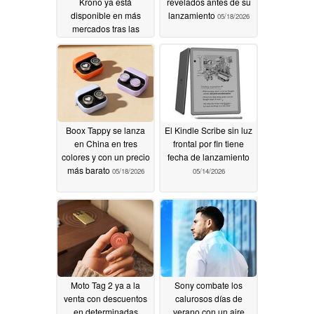
Krono ya está
revelados antes de su
disponible en más
lanzamiento
05/18/2026
mercados tras las
actualizaciones
posteriores al
lanzamiento
05/28/2026
Boox Tappy se lanza
El Kindle Scribe sin luz
en China en tres
frontal por fin tiene
colores y con un precio
fecha de lanzamiento
más barato
05/18/2026
05/14/2026
Moto Tag 2 ya a la
Sony combate los
venta con descuentos
calurosos días de
en determinadas
verano con un aire