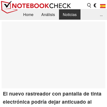
Home
Análisis
Noticias
...
FAQ/Técnica
Biblioteca
Orientación para la Compra
Busca
Contacto
El nuevo rastreador con pantalla de tinta
electrónica podría dejar anticuado al