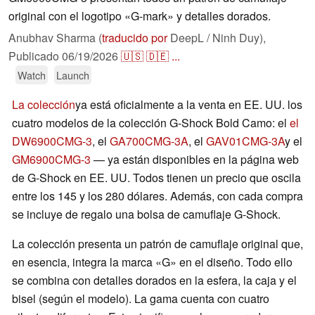
original con el logotipo «G-mark» y detalles dorados.
Anubhav Sharma (
traducido por
DeepL / Ninh Duy),
Publicado
06/19/2026
🇺🇸
🇩🇪
...
Watch
Launch
La colección
ya está oficialmente a la venta en EE. UU. los
cuatro modelos de la colección G-Shock Bold Camo: el
el
DW6900CMG-3
, el
GA700CMG-3A
, el
GAV01CMG-3A
y el
GM6900CMG-3
— ya están disponibles en la página web
de G-Shock en EE. UU. Todos tienen un precio que oscila
entre los 145 y los 280 dólares. Además, con cada compra
se incluye de regalo una bolsa de camuflaje G-Shock.
La colección presenta un patrón de camuflaje original que,
en esencia, integra la marca «G» en el diseño. Todo ello
se combina con detalles dorados en la esfera, la caja y el
bisel (según el modelo). La gama cuenta con cuatro