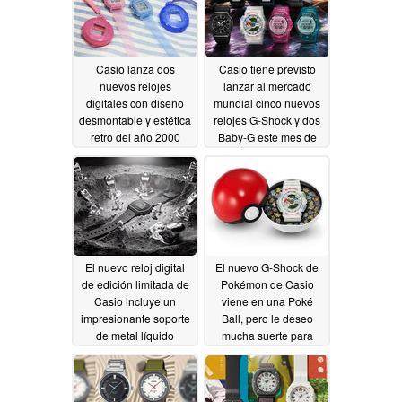
Casio lanza dos
Casio tiene previsto
nuevos relojes
lanzar al mercado
digitales con diseño
mundial cinco nuevos
desmontable y estética
relojes G-Shock y dos
retro del año 2000
Baby-G este mes de
julio
07/06/2026
07/03/2026
El nuevo reloj digital
El nuevo G-Shock de
de edición limitada de
Pokémon de Casio
Casio incluye un
viene en una Poké
impresionante soporte
Ball, pero le deseo
de metal líquido
mucha suerte para
conseguir uno
07/01/2026
06/26/2026