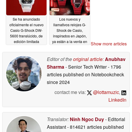
Se ha anunciado
Los nuevos y
oficialmente el nuevo
llamativos relojes G-
Casio G-Shock DW-
Shock de Casio,
5600 translúcido, de
inspirados en Japón,
edición limitada
ya están a la venta en
Show more articles
EE. UU.
06/18/2026
06/17/2026
Editor of the
original article
:
Anubhav
Sharma
- Senior Tech Writer
- 1796
articles published on Notebookcheck
since 2024
contact me via:
@lottamuzic
,
LinkedIn
Translator:
Ninh Ngoc Duy
- Editorial
Assistant
- 814621 articles published