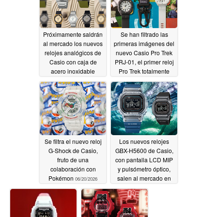
Próximamente saldrán
Se han filtrado las
al mercado los nuevos
primeras imágenes del
relojes analógicos de
nuevo Casio Pro Trek
Casio con caja de
PRJ-01, el primer reloj
acero inoxidable
Pro Trek totalmente
analógico con correa
06/24/2026
de mosquetón
06/22/2026
Se filtra el nuevo reloj
Los nuevos relojes
G-Shock de Casio,
GBX-H5600 de Casio,
fruto de una
con pantalla LCD MIP
colaboración con
y pulsómetro óptico,
Pokémon
salen al mercado en
06/20/2026
EE. UU.
06/18/2026