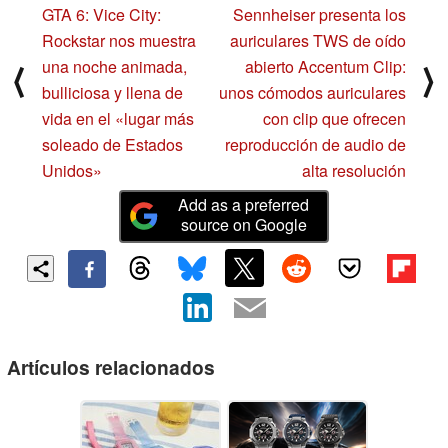
GTA 6: Vice City:
Sennheiser presenta los
Rockstar nos muestra
auriculares TWS de oído
una noche animada,
abierto Accentum Clip:
⟨
⟩
bulliciosa y llena de
unos cómodos auriculares
vida en el «lugar más
con clip que ofrecen
soleado de Estados
reproducción de audio de
Unidos»
alta resolución
Add as a preferred
source on Google
Artículos relacionados