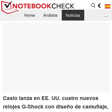
Home
Análisis
Noticias
...
FAQ/Técnica
Biblioteca
Orientación para la Compra
Busca
Contacto
Casio lanza en EE. UU. cuatro nuevos
relojes G-Shock con diseño de camuflaje,