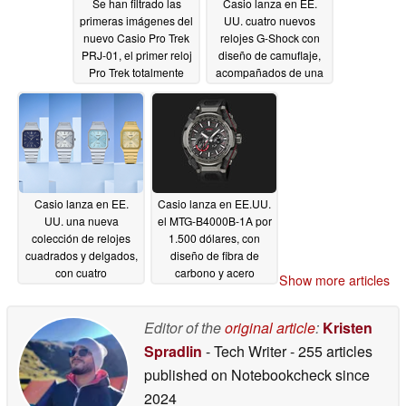
Se han filtrado las
Casio lanza en EE.
primeras imágenes del
UU. cuatro nuevos
nuevo Casio Pro Trek
relojes G-Shock con
PRJ-01, el primer reloj
diseño de camuflaje,
Pro Trek totalmente
acompañados de una
analógico con correa
funda de camuflaje
de mosquetón
gratuita
06/22/2026
06/19/2026
Casio lanza en EE.
Casio lanza en EE.UU.
UU. una nueva
el MTG-B4000B-1A por
colección de relojes
1.500 dólares, con
cuadrados y delgados,
diseño de fibra de
con cuatro
carbono y acero
Show more articles
combinaciones de
06/10/2026
colores disponibles.
Editor of the
original article
:
Kristen
06/18/2026
Spradlin
- Tech Writer
- 255 articles
published on Notebookcheck
since
2024