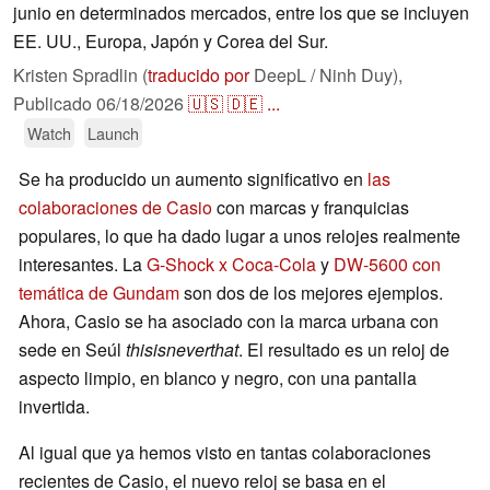
junio en determinados mercados, entre los que se incluyen
EE. UU., Europa, Japón y Corea del Sur.
Kristen Spradlin (
traducido por
DeepL / Ninh Duy),
Publicado
06/18/2026
🇺🇸
🇩🇪
...
Watch
Launch
Se ha producido un aumento significativo en
las
colaboraciones de Casio
con marcas y franquicias
populares, lo que ha dado lugar a unos relojes realmente
interesantes. La
G-Shock x Coca-Cola
y
DW-5600 con
temática de Gundam
son dos de los mejores ejemplos.
Ahora, Casio se ha asociado con la marca urbana con
sede en Seúl
thisisneverthat
. El resultado es un reloj de
aspecto limpio, en blanco y negro, con una pantalla
invertida.
Al igual que ya hemos visto en tantas colaboraciones
recientes de Casio, el nuevo reloj se basa en el