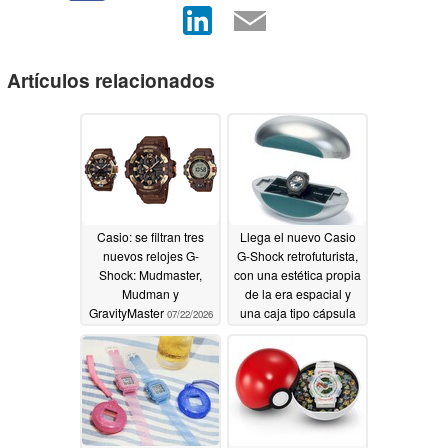
Artículos relacionados
Casio: se filtran tres
Llega el nuevo Casio
nuevos relojes G-
G-Shock retrofuturista,
Shock: Mudmaster,
con una estética propia
Mudman y
de la era espacial y
GravityMaster
una caja tipo cápsula
07/22/2026
del tiempo de
colección
07/12/2026