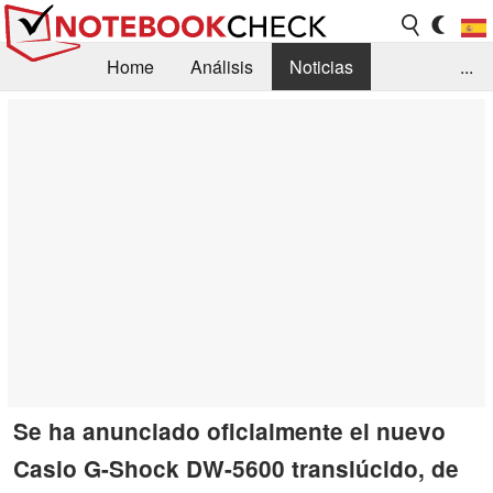
Home
Análisis
Noticias
...
FAQ/Técnica
Biblioteca
Orientación para la Compra
Busca
Contacto
Se ha anunciado oficialmente el nuevo
Casio G-Shock DW-5600 translúcido, de