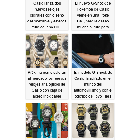
Casio lanza dos
El nuevo G-Shock de
nuevos relojes
Pokémon de Casio
digitales con diseño
viene en una Poké
desmontable y estética
Ball, pero le deseo
retro del año 2000
mucha suerte para
conseguir uno
07/06/2026
06/26/2026
Próximamente saldrán
El modelo G-Shock de
al mercado los nuevos
Casio, inspirado en el
relojes analógicos de
mundo del
Casio con caja de
automovilismo y con el
acero inoxidable
logotipo de Toyo Tires,
por fin se
06/24/2026
comercializará a mayor
escala.
06/24/2026