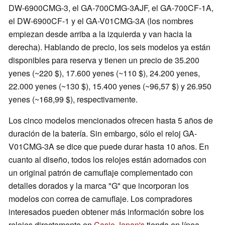
DW-6900CMG-3, el GA-700CMG-3AJF, el GA-700CF-1A,
el DW-6900CF-1 y el GA-V01CMG-3A (los nombres
empiezan desde arriba a la izquierda y van hacia la
derecha). Hablando de precio, los seis modelos ya están
disponibles para reserva y tienen un precio de 35.200
yenes (~220 $), 17.600 yenes (~110 $), 24.200 yenes,
22.000 yenes (~130 $), 15.400 yenes (~96,57 $) y 26.950
yenes (~168,99 $), respectivamente.
Los cinco modelos mencionados ofrecen hasta 5 años de
duración de la batería. Sin embargo, sólo el reloj GA-
V01CMG-3A se dice que puede durar hasta 10 años. En
cuanto al diseño, todos los relojes están adornados con
un original patrón de camuflaje complementado con
detalles dorados y la marca "G" que incorporan los
modelos con correa de camuflaje. Los compradores
interesados pueden obtener más información sobre los
relojes directamente en
Casio Japan's
tienda en línea.