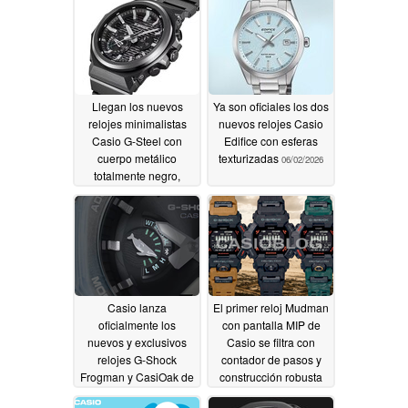
Llegan los nuevos
Ya son oficiales los dos
relojes minimalistas
nuevos relojes Casio
Casio G-Steel con
Edifice con esferas
cuerpo metálico
texturizadas
06/02/2026
totalmente negro,
Tough Solar y
Bluetooth
06/02/2026
Casio lanza
El primer reloj Mudman
oficialmente los
con pantalla MIP de
nuevos y exclusivos
Casio se filtra con
relojes G-Shock
contador de pasos y
Frogman y CasiOak de
construcción robusta
color azul esqueleto
05/30/2026