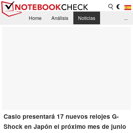
Home
Análisis
Noticias
...
FAQ/Técnica
Biblioteca
Orientación para la Compra
Busca
Contacto
Casio presentará 17 nuevos relojes G-
Shock en Japón el próximo mes de junio