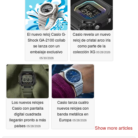
06/01/2026
El nuevo reloj Casio G-
Casio revela un nuevo
Shock GA-2100 collab
reloj de cristal arco iris
se lanza con un
como parte de la
embalaje exclusivo
colección XG
05/28/2026
05/30/2026
Los nuevos relojes
Casio lanza cuatro
Casio con pantalla
nuevos relojes con
digital cuadrada
banda metálica en
llegarán pronto a más
Europa
05/28/2026
países
05/28/2026
Show more articles