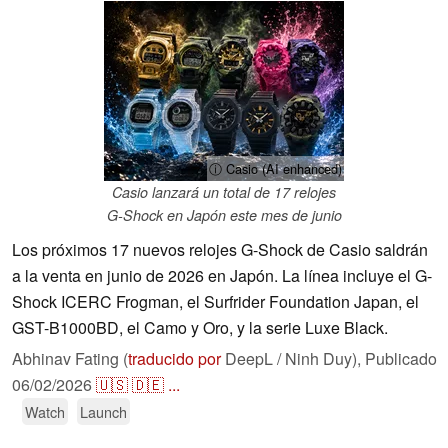
ⓘ Casio (AI enhanced)
Casio lanzará un total de 17 relojes
G-Shock en Japón este mes de junio
Los próximos 17 nuevos relojes G-Shock de Casio saldrán
a la venta en junio de 2026 en Japón. La línea incluye el G-
Shock ICERC Frogman, el Surfrider Foundation Japan, el
GST-B1000BD, el Camo y Oro, y la serie Luxe Black.
Abhinav Fating (
traducido por
DeepL / Ninh Duy),
Publicado
06/02/2026
🇺🇸
🇩🇪
...
Watch
Launch