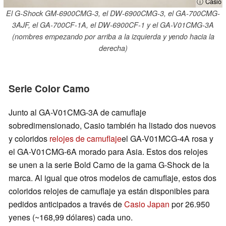
ⓘ Casio
El G-Shock GM-6900CMG-3, el DW-6900CMG-3, el GA-700CMG-
3AJF, el GA-700CF-1A, el DW-6900CF-1 y el GA-V01CMG-3A
(nombres empezando por arriba a la izquierda y yendo hacia la
derecha)
Serie Color Camo
Junto al GA-V01CMG-3A de camuflaje
sobredimensionado, Casio también ha listado dos nuevos
y coloridos
relojes de camuflaje
el GA-V01MCG-4A rosa y
el GA-V01CMG-6A morado para Asia. Estos dos relojes
se unen a la serie Bold Camo de la gama G-Shock de la
marca. Al igual que otros modelos de camuflaje, estos dos
coloridos relojes de camuflaje ya están disponibles para
pedidos anticipados a través de
Casio Japan
por 26.950
yenes (~168,99 dólares) cada uno.