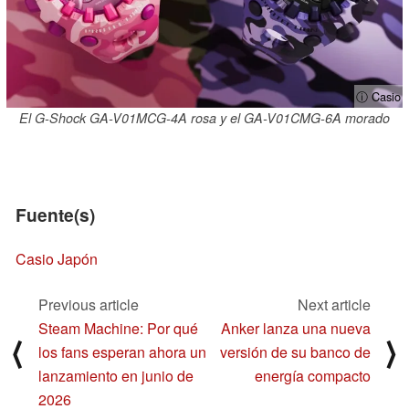
ⓘ Casio
El G-Shock GA-V01MCG-4A rosa y el GA-V01CMG-6A morado
Fuente(s)
Casio Japón
Previous article
Next article
Steam Machine: Por qué
Anker lanza una nueva
⟨
⟩
los fans esperan ahora un
versión de su banco de
lanzamiento en junio de
energía compacto
2026