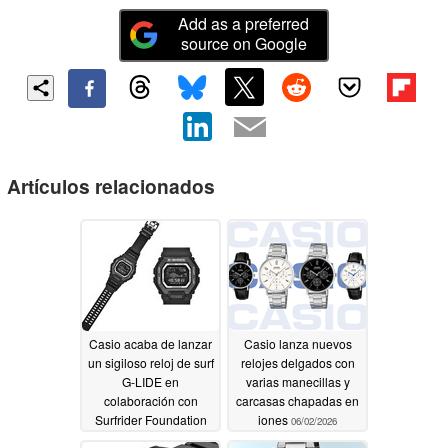
Add as a preferred
source on Google
Artículos relacionados
Casio acaba de lanzar
Casio lanza nuevos
un sigiloso reloj de surf
relojes delgados con
G-LIDE en
varias manecillas y
colaboración con
carcasas chapadas en
Surfrider Foundation
iones
06/02/2026
Japan
06/02/2026