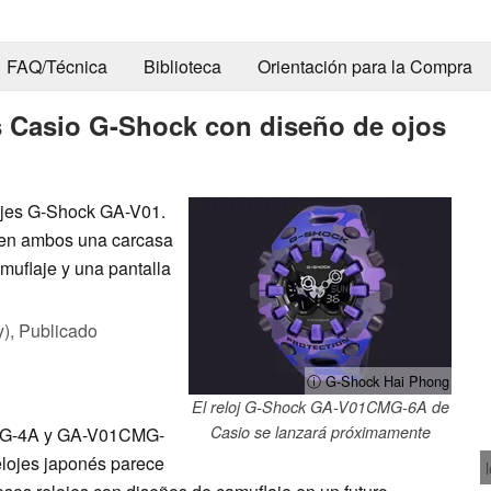
FAQ/Técnica
Biblioteca
Orientación para la Compra
s Casio G-Shock con diseño de ojos
ojes G-Shock GA-V01.
en ambos una carcasa
muflaje y una pantalla
y),
Publicado
ⓘ G-Shock Hai Phong
El reloj G-Shock GA-V01CMG-6A de
Casio se lanzará próximamente
MG-4A y GA-V01CMG-
elojes japonés parece