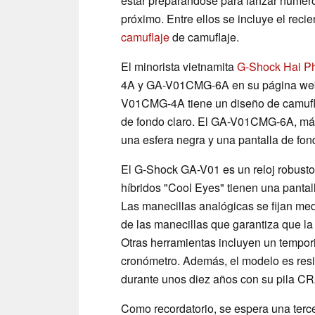
estar preparándose para lanzar numero
próximo. Entre ellos se incluye el reci
camuflaje
de camuflaje.
El minorista vietnamita
G-Shock Hai P
4A y GA-V01CMG-6A en su página web, 
V01CMG-4A tiene un diseño de camuflaj
de fondo claro. El GA-V01CMG-6A, más
una esfera negra y una pantalla de fon
El G-Shock GA-V01 es un reloj robust
híbridos "Cool Eyes" tienen una pantall
Las manecillas analógicas se fijan me
de las manecillas que garantiza que l
Otras herramientas incluyen un tempori
cronómetro. Además, el modelo es resi
durante unos diez años con su pila C
Como recordatorio, se espera una terc