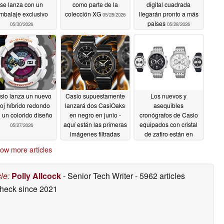
se lanza con un
como parte de la
digital cuadrada
mbalaje exclusivo
colección XG
llegarán pronto a más
05/28/2026
países
05/30/2026
05/28/2026
sio lanza un nuevo
Casio supuestamente
Los nuevos y
loj híbrido redondo
lanzará dos CasiOaks
asequibles
 un colorido diseño
en negro en junio -
cronógrafos de Casio
aquí están las primeras
equipados con cristal
05/27/2026
imágenes filtradas
de zafiro están en
camino
05/25/2026
05/24/2026
ow more articles
cle
:
Polly Allcock
- Senior Tech Writer
- 5962 articles
check
since 2021