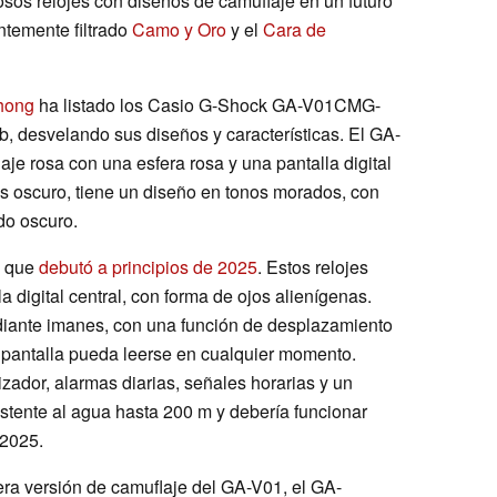
sos relojes con diseños de camuflaje en un futuro
entemente filtrado
Camo y Oro
y el
Cara de
hong
ha listado los Casio G-Shock GA-V01CMG-
desvelando sus diseños y características. El GA-
e rosa con una esfera rosa y una pantalla digital
 oscuro, tiene un diseño en tonos morados, con
do oscuro.
o que
debutó a principios de 2025
. Estos relojes
a digital central, con forma de ojos alienígenas.
diante imanes, con una función de desplazamiento
a pantalla pueda leerse en cualquier momento.
zador, alarmas diarias, señales horarias y un
stente al agua hasta 200 m y debería funcionar
R2025.
era versión de camuflaje del GA-V01, el GA-