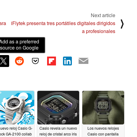
Next article
⟩
ara
iFlytek presenta tres portátiles digitales dirigidos
a profesionales
Add as a preferred
source on Google
nuevo reloj Casio G-
Casio revela un nuevo
Los nuevos relojes
ock GA-2100 collab
reloj de cristal arco iris
Casio con pantalla