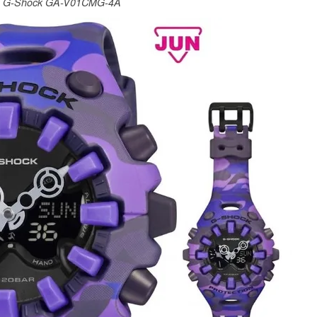
sio G-Shock GA-V01CMG-4A