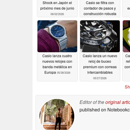
Shock en Japón el
Casio se filtra con
próximo mes de junio
contador de pasos y
e
construcción robusta
06/02/2026
05/30/2026
Casio lanza cuatro
Casio lanza un nuevo
Ca
nuevos relojes con
reloj de buceo
re
banda metálica en
premium con correas
con
Europa
intercambiables
05/28/2026
05/27/2026
Sh
Editor of the
original arti
published on Notebook