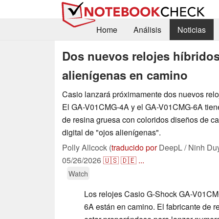
Home
Análisis
Noticias
Dos nuevos relojes híbrido
alienígenas en camino
Casio lanzará próximamente dos nuevos rel
El GA-V01CMG-4A y el GA-V01CMG-6A tien
de resina gruesa con coloridos diseños de ca
digital de "ojos alienígenas".
Polly Allcock (
traducido por
DeepL / Ninh Du
05/26/2026
🇺🇸
🇩🇪
...
Watch
Los relojes Casio G-Shock GA-V01C
6A están en camino. El fabricante de r