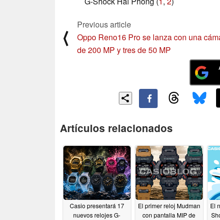
G-Shock Hai Phong (
1
,
2
)
Previous article
⟨
Oppo Reno16 Pro se lanza con una cám
de 200 MP y tres de 50 MP
Artículos relacionados
Casio presentará 17
El primer reloj Mudman
El 
nuevos relojes G-
con pantalla MIP de
Sh