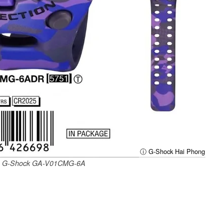
ⓘ G-Shock Hai Phong
sio G-Shock GA-V01CMG-6A