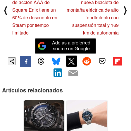
de acción AAA de
nueva bicicleta de
⟨
⟩
Square Enix tiene un
montaña eléctrica de alto
60% de descuento en
rendimiento con
Steam por tiempo
suspensión total y 169
limitado
km de autonomía
Add as a preferred
source on Google
Artículos relacionados