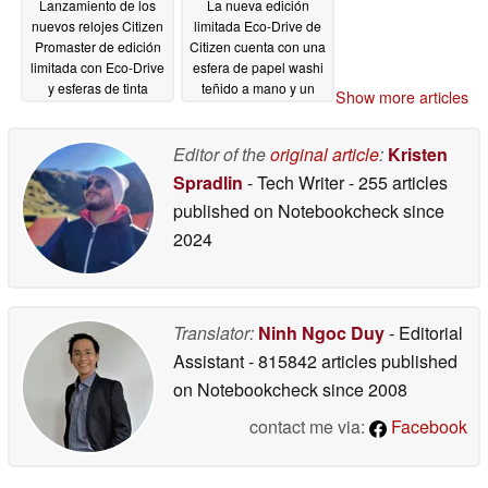
Lanzamiento de los
La nueva edición
nuevos relojes Citizen
limitada Eco-Drive de
Promaster de edición
Citizen cuenta con una
limitada con Eco-Drive
esfera de papel washi
y esferas de tinta
teñido a mano y un
Show more articles
estructurada
movimiento Cal.A060
03/25/2026
03/20/2026
Editor of the
original article
:
Kristen
Spradlin
- Tech Writer
- 255 articles
published on Notebookcheck
since
2024
Translator:
Ninh Ngoc Duy
- Editorial
Assistant
- 815842 articles published
on Notebookcheck
since 2008
contact me via:
Facebook