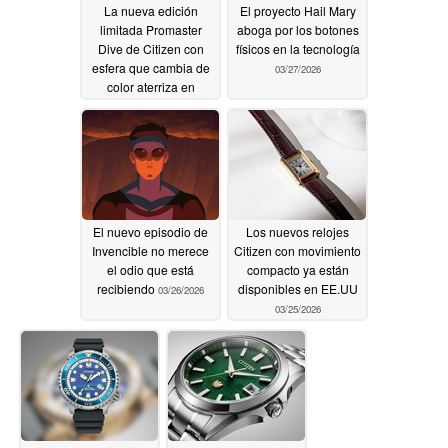
La nueva edición
El proyecto Hail Mary
limitada Promaster
aboga por los botones
Dive de Citizen con
físicos en la tecnología
esfera que cambia de
03/27/2026
color aterriza en
EE.UU
03/27/2026
El nuevo episodio de
Los nuevos relojes
Invencible no merece
Citizen con movimiento
el odio que está
compacto ya están
recibiendo
disponibles en EE.UU
03/26/2026
03/25/2026