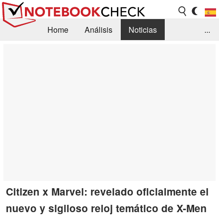
Home
Análisis
Noticias
...
FAQ/Técnica
Biblioteca
Orientación para la Compra
Busca
Contacto
Citizen x Marvel: revelado oficialmente el
nuevo y sigiloso reloj temático de X-Men