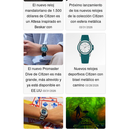
El nuevo reloj
Próximo lanzamiento
mandaloriano de 1.500
de los nuevos relojes
dólares de Citizen es
de la colección Citizen
un Attesa inspirado en
con esfera metálica
Beskar con
03/31/2026
sincronización por
radio
04/28/2026
El nuevo Promaster
Nuevos relojes
Dive de Citizen es más
deportivos Citizen con
grande, más atrevido y
bisel metálico en
ya está disponible en
camino
03/28/2026
EE.UU
03/31/2026