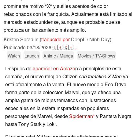
prominente motivo "X" y sutiles acentos de color
relacionados con la franquicia. Actualmente está limitado al
mercado estadounidense, aunque es probable que se
produzca un lanzamiento más amplio.
Kristen Spradlin (
traducido por
DeepL / Ninh Duy),
Publicado
03/18/2026
🇺🇸
🇩🇪
...
Watch
Launch
Anime / Manga
Movies / TV-Shows
Después de
aparecer en Amazo
n a principios de esta
semana, el nuevo reloj de Citizen
con temática X-Men
ya
está oficialmente a la venta. El nuevo modelo Eco-Drive
forma parte de la colección Marvel, que ya ofrece una
amplia gama de relojes temáticos con ilustraciones
especiales en la esfera inspiradas en populares
personajes de Marvel, desde
Spiderman
y Pantera Negra
hasta Tony Stark y Loki.
El nuevo reloj
X-Men
, designado oficialmente con el