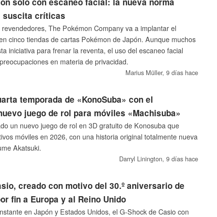
on solo con escaneo facial: la nueva norma
 suscita críticas
os revendedores, The Pokémon Company va a implantar el
l en cinco tiendas de cartas Pokémon de Japón. Aunque muchos
a iniciativa para frenar la reventa, el uso del escaneo facial
preocupaciones en materia de privacidad.
Marius Müller,
9 días hace
cuarta temporada de «KonoSuba» con el
nuevo juego de rol para móviles «Machisuba»
o un nuevo juego de rol en 3D gratuito de Konosuba que
tivos móviles en 2026, con una historia original totalmente nueva
ume Akatsuki.
Darryl Linington,
9 días hace
sio, creado con motivo del 30.º aniversario de
or fin a Europa y al Reino Unido
 instante en Japón y Estados Unidos, el G-Shock de Casio con