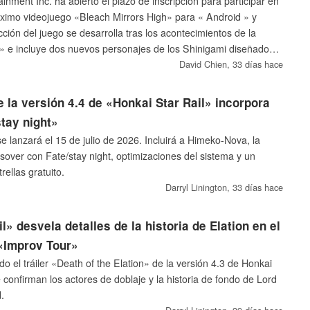
nment Inc. ha abierto el plazo de inscripción para participar en
óximo videojuego «Bleach Mirrors High» para « Android » y
cción del juego se desarrolla tras los acontecimientos de la
» e incluye dos nuevos personajes de los Shinigami diseñados
each», Tite Kubo.
David Chien,
33 días hace
e la versión 4.4 de «Honkai Star Rail» incorpora
stay night»
se lanzará el 15 de julio de 2026. Incluirá a Himeko-Nova, la
sover con Fate/stay night, optimizaciones del sistema y un
rellas gratuito.
Darryl Linington,
33 días hace
l» desvela detalles de la historia de Elation en el
 «Improv Tour»
 el tráiler «Death of the Elation» de la versión 4.3 de Honkai
e confirman los actores de doblaje y la historia de fondo de Lord
.