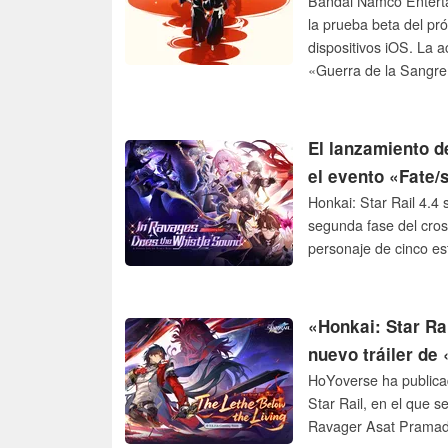
Bandai Namco Entertai
la prueba beta del pr
dispositivos iOS. La a
«Guerra de la Sangre
por el creador de «Bl
El lanzamiento d
el evento «Fate/
Honkai: Star Rail 4.4 
segunda fase del cros
personaje de cinco est
«Honkai: Star Rai
nuevo tráiler de
HoYoverse ha publicado
Star Rail, en el que s
Ravager Asat Pramad