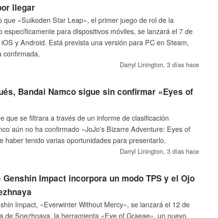
or llegar
que «Suikoden Star Leap», el primer juego de rol de la
o específicamente para dispositivos móviles, se lanzará el 7 de
 iOS y Android. Está prevista una versión para PC en Steam,
a confirmada.
Darryl Linington,
3 días hace
és, Bandai Namco sigue sin confirmar «Eyes of
que se filtrara a través de un informe de clasificación
mco aún no ha confirmado «JoJo's Bizarre Adventure: Eyes of
 haber tenido varias oportunidades para presentarlo.
Darryl Linington,
3 días hace
e Genshin Impact incorpora un modo TPS y el Ojo
ezhnaya
shin Impact, «Everwinter Without Mercy», se lanzará el 12 de
ura de Snezhnaya, la herramienta «Eye of Graeae», un nuevo