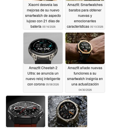
Xiaomi desvela las
Amazfit: Smartwatches
mejoras de su nuevo
baratos para obtener
smartwatch de aspecto
nuevas y
lujoso con 21 días de
emocionantes
batería
características
05/16/2026
05/10/2026
Amazfit Cheetah 2
Amazfit añade nuevas
Ultra: se anuncia un
funciones a su
nuevo reloj inteligente
smartwatch insignia en
con corona
una actualización
05/08/2026
04/30/2026