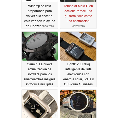
Winamp se está
Tempolar Melo-D en
preparando para
acción: Parece una
volver a la escena,
guitarra, toca como
esta vez con la ayuda
una abstracción.
de Deezer
07/30/2026
06/07/2026
Garmin: La nueva
LightInk: El reloj
actualización de
inteligente de tinta
software para los
electrónica con
smartwatches insignia
energía solar, LoRa y
introduce múltiples
GPS dura 10 meses
correcciones de
con una sola carga
errores y mejoras
05/17/2026
05/20/2026