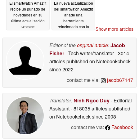
El smartwatch Amazfit
La nueva actualización
recibe un puñado de
del smartwatch Amazfit
novedades en su
añade una
última actualización
herramienta
relacionada con la
04/30/2026
Show more articles
batería
04/29/2026
Editor of the
original article
:
Jacob
Fisher
- Tech writer/translator
- 3014
articles published on Notebookcheck
since 2022
contact me via:
jacob67147
Translator:
Ninh Ngoc Duy
- Editorial
Assistant
- 818035 articles published
on Notebookcheck
since 2008
contact me via:
Facebook