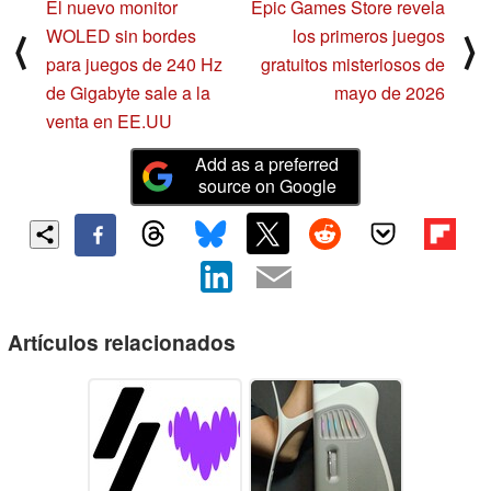
El nuevo monitor
Epic Games Store revela
WOLED sin bordes
los primeros juegos
⟨
⟩
para juegos de 240 Hz
gratuitos misteriosos de
de Gigabyte sale a la
mayo de 2026
venta en EE.UU
Add as a preferred
source on Google
Artículos relacionados