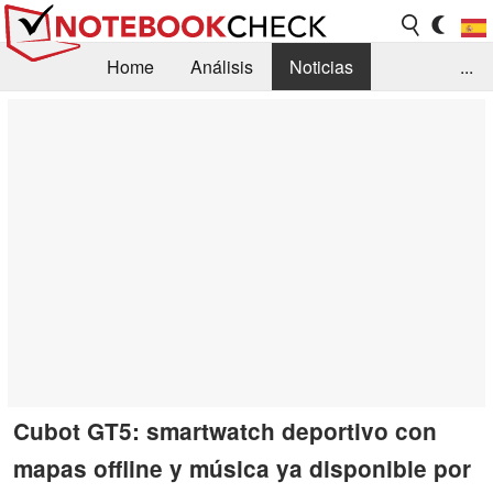
Home
Análisis
Noticias
...
FAQ/Técnica
Biblioteca
Orientación para la Compra
Busca
Contacto
Cubot GT5: smartwatch deportivo con
mapas offline y música ya disponible por