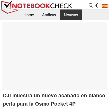
Home
Análisis
Noticias
...
FAQ/Técnica
Biblioteca
Orientación para la Compra
Busca
Contacto
DJI muestra un nuevo acabado en blanco
perla para la Osmo Pocket 4P