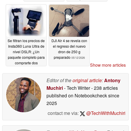
lanzamiento para
Pocket 4 parezca
finales de 2026
barata
05/14/2026
05/15/2026
Se filtran los precios de
DJI Air 4 se revela con
Insta360 Luna Ultra de
el regreso del nuevo
nivel DSLR: ¿Un
dron de 250 g
paquete completo para
preparado
05/12/2026
comprarte dos
Show more articles
cámaras DJI Osmo
Pocket 3?
05/12/2026
Editor of the
original article
:
Antony
Muchiri
- Tech Writer
- 238 articles
published on Notebookcheck
since
2025
contact me via:
@TechWithMuchiri