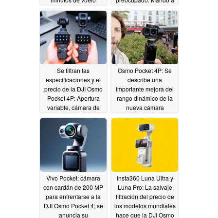
distancia, funda
05/29/2026
protectora en acción
05/20/2026
Se filtran las
Osmo Pocket 4P: Se
especificaciones y el
describe una
precio de la DJI Osmo
importante mejora del
Pocket 4P: Apertura
rango dinámico de la
variable, cámara de
nueva cámara
48MP con zoom, D-
vlogging de DJI antes
Log 2
de su lanzamiento
05/17/2026
oficial
05/16/2026
Vivo Pocket: cámara
Insta360 Luna Ultra y
con cardán de 200 MP
Luna Pro: La salvaje
para enfrentarse a la
filtración del precio de
DJI Osmo Pocket 4; se
los modelos mundiales
anuncia su
hace que la DJI Osmo