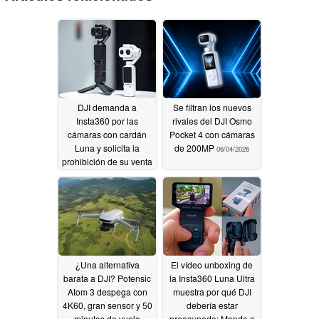
DJI demanda a
Se filtran los nuevos
Insta360 por las
rivales del DJI Osmo
cámaras con cardán
Pocket 4 con cámaras
Luna y solicita la
de 200MP
06/04/2026
prohibición de su venta
en EE. UU.
06/12/2026
¿Una alternativa
El vídeo unboxing de
barata a DJI? Potensic
la Insta360 Luna Ultra
Atom 3 despega con
muestra por qué DJI
4K60, gran sensor y 50
debería estar
minutos de vuelo
preocupado: Mando a