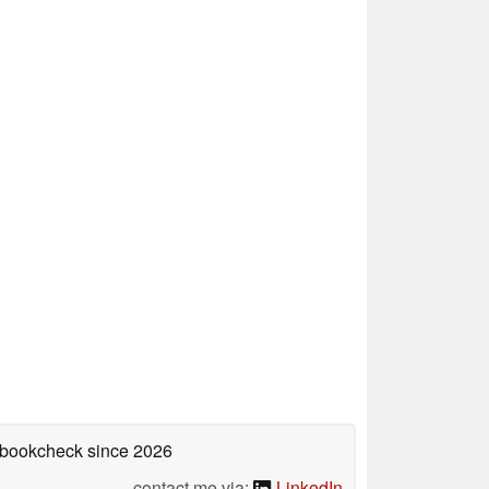
tebookcheck
since 2026
contact me via:
LinkedIn