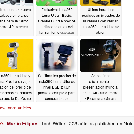
I muestra un nuevo
Exclusiva: Insta360
Última hora: Los
cabado en blanco
Luna Ultra - Basic,
pedidos anticipados de
erla para la Osmo
Creator Bundle precios
la cámara con cardán
ocket 4P
inclinados antes del
Insta360 Luna Ultra se
06/02/2026
lanzamiento
abren
05/24/2026
anticipadamente;
especificaciones e
imágenes oficiales
05/24/2026
sta360 Luna Ultra y
Se filtran los precios de
Se confirma
na Pro: La salvaje
Insta360 Luna Ultra de
oficialmente la
tración del precio de
nivel DSLR: ¿Un
presentación mundial
 modelos mundiales
paquete completo para
de la DJI Osmo Pocket
ce que la DJI Osmo
comprarte dos
4P con una cámara
Pocket 4 parezca
cámaras DJI Osmo
teleobjetivo de 70 mm
ow more articles
barata
Pocket 3?
"nueva obra maestra
05/14/2026
05/12/2026
05/11/2026
cle
:
Martin Filipov
- Tech Writer
- 228 articles published on No