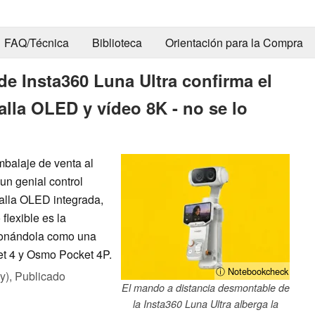
FAQ/Técnica
Biblioteca
Orientación para la Compra
de Insta360 Luna Ultra confirma el
lla OLED y vídeo 8K - no se lo
embalaje de venta al
un genial control
alla OLED integrada,
flexible es la
icionándola como una
et 4 y Osmo Pocket 4P.
ⓘ Notebookcheck
y),
Publicado
El mando a distancia desmontable de
la Insta360 Luna Ultra alberga la