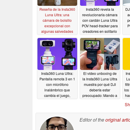
Reseña de la Insta360
Insta360 revela la
DJ
Luna Ultra: una
revolucionaria cámara
a
cámara de bolsillo
con cardán Luna Ultra
p
excepcional con
POV head-tracker para
P
algunas salvedades
creadores en solitario
07/12/2026
06/04/2026
Insta360 Luna Ultra:
El vídeo unboxing de
In
Pantalla remota 3 en 1
la Insta360 Luna Ultra
Lu
con micrófono
muestra por qué DJI
fil
inalámbrico que
debería estar
los
cambia el juego,
preocupado: Mando a
ha
revelada antes de su
distancia, funda
Sh
lanzamiento
protectora en acción
05/24/2026
05/20/2026
Editor of the
original arti