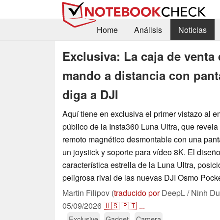
Home
Análisis
Noticias
Exclusiva: La caja de venta 
mando a distancia con panta
diga a DJI
Aquí tiene en exclusiva el primer vistazo al 
público de la Insta360 Luna Ultra, que revela 
remoto magnético desmontable con una pant
un joystick y soporte para vídeo 8K. El diseño 
característica estrella de la Luna Ultra, pos
peligrosa rival de las nuevas DJI Osmo Pock
Martin Filipov (
traducido por
DeepL / Ninh Du
05/09/2026
🇺🇸
🇵🇹
...
Exclusive
Gadget
Camera