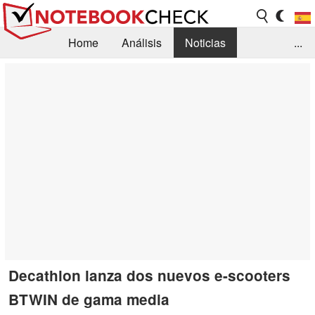
Home
Análisis
Noticias
...
FAQ/Técnica
Biblioteca
Orientación para la Compra
Busca
Contacto
Decathlon lanza dos nuevos e-scooters
BTWIN de gama media