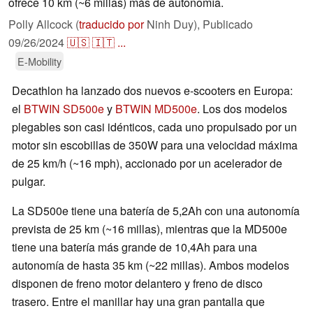
ofrece 10 km (~6 millas) más de autonomía.
Polly Allcock (
traducido por
Ninh Duy),
Publicado
09/26/2024
🇺🇸
🇮🇹
...
E-Mobility
Decathlon ha lanzado dos nuevos e-scooters en Europa:
el
BTWIN SD500e
y
BTWIN MD500e
. Los dos modelos
plegables son casi idénticos, cada uno propulsado por un
motor sin escobillas de 350W para una velocidad máxima
de 25 km/h (~16 mph), accionado por un acelerador de
pulgar.
La SD500e tiene una batería de 5,2Ah con una autonomía
prevista de 25 km (~16 millas), mientras que la MD500e
tiene una batería más grande de 10,4Ah para una
autonomía de hasta 35 km (~22 millas). Ambos modelos
disponen de freno motor delantero y freno de disco
trasero. Entre el manillar hay una gran pantalla que