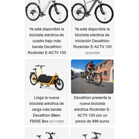
Ya está disponible la
Ya está disponible la
bicicleta eléctrica de
bicicleta eléctrica de
cuadro bajo más
iniciación Decathlon
barata Decathlon
Rockrider E-ACTV 100
Rockrider E-ACTV 100
02/24/2025
03/04/2025
Llega la nueva
Decathlon presenta la
bicicleta eléctrica de
nueva bicicleta
carga más barata
eléctrica Rockrider E-
Decathlon Btwin
ACTV 100 con un
F900E Box
precio de 999 euros
02/17/2025
02/06/2025