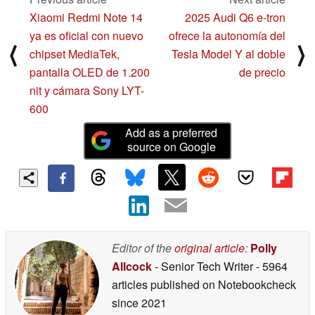
Xiaomi Redmi Note 14
2025 Audi Q6 e-tron
ya es oficial con nuevo
ofrece la autonomía del
⟨
⟩
chipset MediaTek,
Tesla Model Y al doble
pantalla OLED de 1.200
de precio
nit y cámara Sony LYT-
600
Add as a preferred
source on Google
Editor of the
original article
:
Polly
Allcock
- Senior Tech Writer
- 5964
articles published on Notebookcheck
since 2021