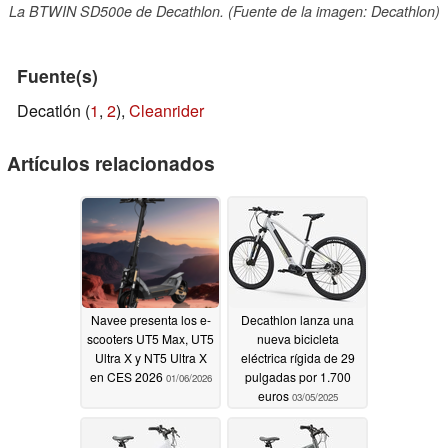
La BTWIN SD500e de Decathlon. (Fuente de la imagen: Decathlon)
Fuente(s)
Decatlón (
1
,
2
),
Cleanrider
Artículos relacionados
Navee presenta los e-
Decathlon lanza una
scooters UT5 Max, UT5
nueva bicicleta
Ultra X y NT5 Ultra X
eléctrica rígida de 29
en CES 2026
pulgadas por 1.700
01/06/2026
euros
03/05/2025