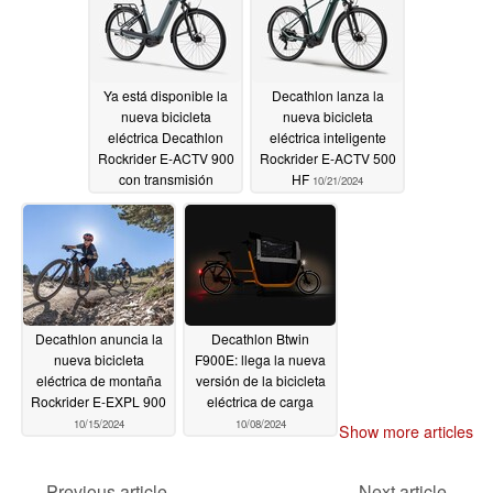
Ya está disponible la
Decathlon lanza la
nueva bicicleta
nueva bicicleta
eléctrica Decathlon
eléctrica inteligente
Rockrider E-ACTV 900
Rockrider E-ACTV 500
con transmisión
HF
10/21/2024
variable continua
11/10/2024
Decathlon anuncia la
Decathlon Btwin
nueva bicicleta
F900E: llega la nueva
eléctrica de montaña
versión de la bicicleta
Rockrider E-EXPL 900
eléctrica de carga
10/15/2024
10/08/2024
Show more articles
Previous article
Next article