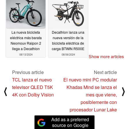
La nueva bicicleta
Decathlon lanza una
eléctrica más barata
nueva versión de la
Neomouv Raipon 2
bicicleta eléctrica de
llega a Decathlon
carga BTWIN R500E
08/13/2024
08/06/2024
Show more articles
Previous article
Next article
TCL lanza el nuevo
El nuevo mini PC modular
televisor QLED T5K
Khadas Mind se lanza el
⟨
⟩
4K con Dolby Vision
mes que viene,
posiblemente con
procesador Lunar Lake
Add as a preferred
source on Google