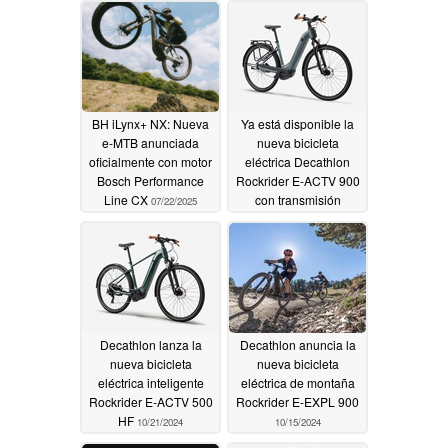
BH iLynx+ NX: Nueva
Ya está disponible la
e-MTB anunciada
nueva bicicleta
oficialmente con motor
eléctrica Decathlon
Bosch Performance
Rockrider E-ACTV 900
Line CX
con transmisión
07/22/2025
variable continua
11/10/2024
Decathlon lanza la
Decathlon anuncia la
nueva bicicleta
nueva bicicleta
eléctrica inteligente
eléctrica de montaña
Rockrider E-ACTV 500
Rockrider E-EXPL 900
HF
10/21/2024
10/15/2024