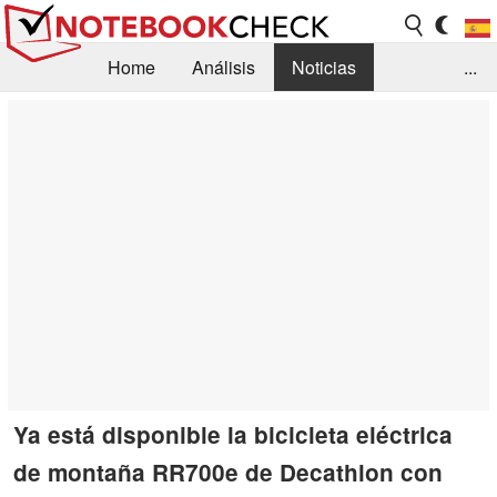
Home
Análisis
Noticias
...
FAQ/Técnica
Biblioteca
Orientación para la Compra
Busca
Contacto
Ya está disponible la bicicleta eléctrica
de montaña RR700e de Decathlon con