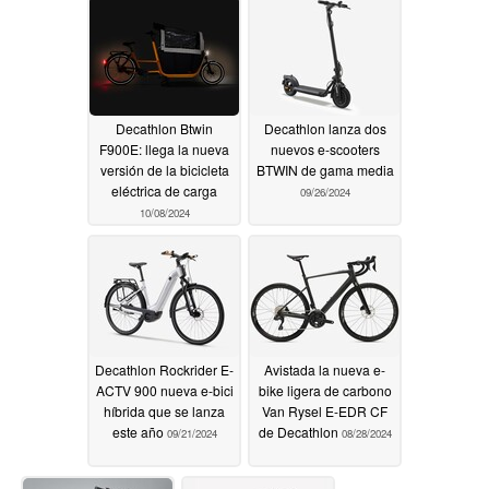
Decathlon Btwin
Decathlon lanza dos
F900E: llega la nueva
nuevos e-scooters
versión de la bicicleta
BTWIN de gama media
eléctrica de carga
09/26/2024
10/08/2024
Decathlon Rockrider E-
Avistada la nueva e-
ACTV 900 nueva e-bici
bike ligera de carbono
híbrida que se lanza
Van Rysel E-EDR CF
este año
de Decathlon
09/21/2024
08/28/2024