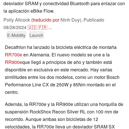
desviador SRAM y conectividad Bluetooth para enlazar con
la aplicación eBike Flow.
Polly Allcock (
traducido por
Ninh Duy),
Publicado
08/28/2024
🇺🇸
🇫🇷
...
E-Mobility
Launch
Decathlon ha lanzado la bicicleta eléctrica de montaña
RR700e
en Alemania. El nuevo modelo se une a la
RR900e
que llegó a principios de año y también está
disponible en exclusiva en este mercado. Hay varias
similitudes entre los dos modelos, como un motor Bosch
Performance Line CX de 250W y 85Nm montado en el
centro.
Además, la RR700e y la RR900e utilizan una horquilla de
suspensión RockShox Recon Silver RL con 100 mm de
recorrido. Aunque ambas son bicicletas de 12
velocidades, la RR700e lleva un desviador SRAM SX