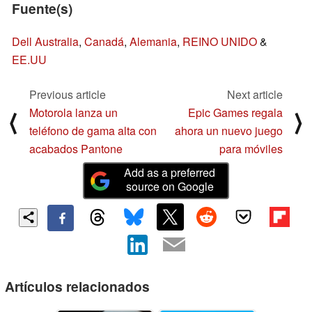
Fuente(s)
Dell Australia
,
Canadá
,
Alemania
,
REINO UNIDO
&
EE.UU
Previous article
Next article
Motorola lanza un
Epic Games regala
⟨
⟩
teléfono de gama alta con
ahora un nuevo juego
acabados Pantone
para móviles
Add as a preferred
source on Google
Artículos relacionados