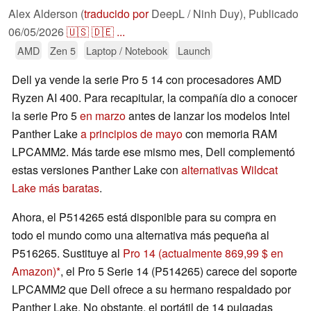
Alex Alderson (
traducido por
DeepL / Ninh Duy),
Publicado
06/05/2026
🇺🇸
🇩🇪
...
AMD
Zen 5
Laptop / Notebook
Launch
Dell ya vende la serie Pro 5 14 con procesadores AMD
Ryzen AI 400. Para recapitular, la compañía dio a conocer
la serie Pro 5
en marzo
antes de lanzar los modelos Intel
Panther Lake
a principios de mayo
con memoria RAM
LPCAMM2. Más tarde ese mismo mes, Dell complementó
estas versiones Panther Lake con
alternativas Wildcat
Lake más baratas
.
Ahora, el P514265 está disponible para su compra en
todo el mundo como una alternativa más pequeña al
P516265. Sustituye al
Pro 14
(actualmente 869,99 $ en
Amazon)
, el Pro 5 Serie 14 (P514265) carece del soporte
LPCAMM2 que Dell ofrece a su hermano respaldado por
Panther Lake. No obstante, el portátil de 14 pulgadas