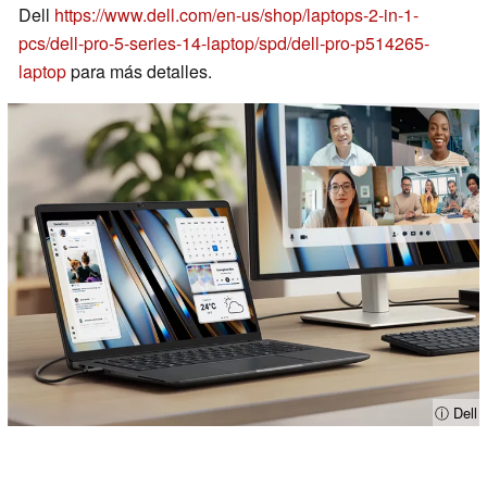
Dell
https://www.dell.com/en-us/shop/laptops-2-in-1-
pcs/dell-pro-5-series-14-laptop/spd/dell-pro-p514265-
laptop
para más detalles.
ⓘ Dell