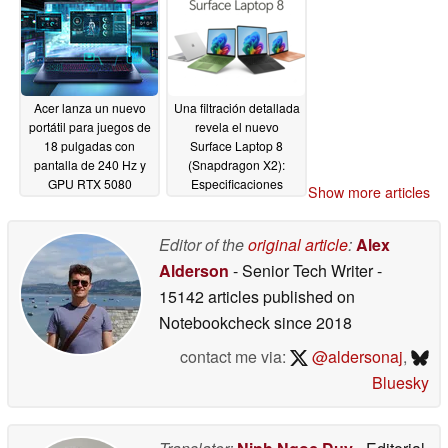
06/04/2026
Acer lanza un nuevo
Una filtración detallada
portátil para juegos de
revela el nuevo
18 pulgadas con
Surface Laptop 8
pantalla de 240 Hz y
(Snapdragon X2):
GPU RTX 5080
Especificaciones
Show more articles
completas, colores,
06/04/2026
fecha de lanzamiento
Editor of the
original article
:
Alex
06/04/2026
Alderson
- Senior Tech Writer
-
15142 articles published on
Notebookcheck
since 2018
contact me via:
@aldersonaj
,
Bluesky