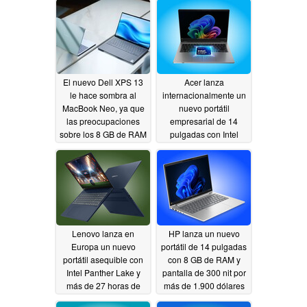
El nuevo Dell XPS 13
Acer lanza
le hace sombra al
internacionalmente un
MacBook Neo, ya que
nuevo portátil
las preocupaciones
empresarial de 14
sobre los 8 GB de RAM
pulgadas con Intel
parecen exageradas
Panther Lake
06/06/2026
06/18/2026
Lenovo lanza en
HP lanza un nuevo
Europa un nuevo
portátil de 14 pulgadas
portátil asequible con
con 8 GB de RAM y
Intel Panther Lake y
pantalla de 300 nit por
más de 27 horas de
más de 1.900 dólares
batería
06/04/2026
06/04/2026