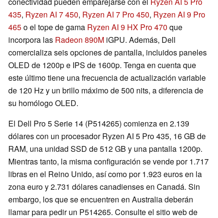
conectividad pueden emparejarse con el
Ryzen AI 5 Pro
435
,
Ryzen AI 7 450
,
Ryzen AI 7 Pro 450
,
Ryzen AI 9 Pro
465
o el tope de gama
Ryzen AI 9 HX Pro 470
que
incorpora las
Radeon 890M
iGPU. Además, Dell
comercializa seis opciones de pantalla, incluidos paneles
OLED de 1200p e IPS de 1600p. Tenga en cuenta que
este último tiene una frecuencia de actualización variable
de 120 Hz y un brillo máximo de 500 nits, a diferencia de
su homólogo OLED.
El Dell Pro 5 Serie 14 (P514265) comienza en 2.139
dólares con un procesador Ryzen AI 5 Pro 435, 16 GB de
RAM, una unidad SSD de 512 GB y una pantalla 1200p.
Mientras tanto, la misma configuración se vende por 1.717
libras en el Reino Unido, así como por 1.923 euros en la
zona euro y 2.731 dólares canadienses en Canadá. Sin
embargo, los que se encuentren en Australia deberán
llamar para pedir un P514265. Consulte el sitio web de