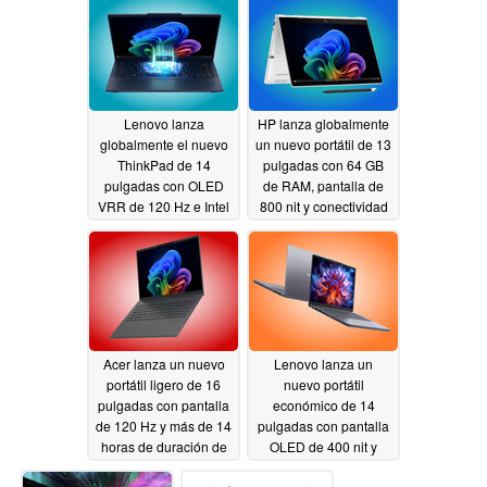
Lenovo lanza
HP lanza globalmente
globalmente el nuevo
un nuevo portátil de 13
ThinkPad de 14
pulgadas con 64 GB
pulgadas con OLED
de RAM, pantalla de
VRR de 120 Hz e Intel
800 nit y conectividad
Panther Lake
celular
06/04/2026
06/04/2026
Acer lanza un nuevo
Lenovo lanza un
portátil ligero de 16
nuevo portátil
pulgadas con pantalla
económico de 14
de 120 Hz y más de 14
pulgadas con pantalla
horas de duración de
OLED de 400 nit y
la batería
doble ranura SSD
06/04/2026