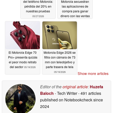
del teléfono Motorola:
Motorola secuestran
pérdida del 20% en
las aplicaciones de
nuestras pruebas
compra para ganar
dinero con las ventas
05/27/2026
05/27/2026
El Motorola Edge 70
Motorola Edge 2026 se
Pro+ presenta quizás
filtra con cámara de 73
el peor modo retrato
mm con teleobjetivo y
del sector
parte trasera de tela
05/19/2026
05/19/2026
Show more articles
Editor of the
original article
:
Huzefa
Baloch
- Tech Writer
- 491 articles
published on Notebookcheck
since
2024