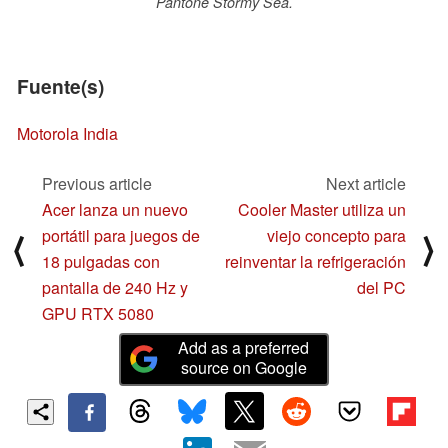
Pantone Stormy Sea.
Fuente(s)
Motorola India
Previous article
Next article
Acer lanza un nuevo
Cooler Master utiliza un
portátil para juegos de
viejo concepto para
⟨
⟩
18 pulgadas con
reinventar la refrigeración
pantalla de 240 Hz y
del PC
GPU RTX 5080
Add as a preferred
source on Google