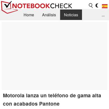
Home
Análisis
Noticias
...
FAQ/Técnica
Biblioteca
Orientación para la Compra
Busca
Contacto
Motorola lanza un teléfono de gama alta
con acabados Pantone