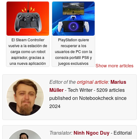
darse cuenta de que
PS6 y del Proyecto
no incluyen discos
Helix hasta 2030 o
más adelante
06/30/2026
06/30/2026
El Steam Controller
PlayStation quiere
vuelve a la estación de
recuperar a los
carga como un robot
usuarios de PC con la
aspirador, gracias a
consola portátil PS6 y
una nueva aplicación
juegos exclusivos
Show more articles
web
06/30/2026
06/30/2026
Editor of the
original article
:
Marius
Müller
- Tech Writer
- 5209 articles
published on Notebookcheck
since
2024
Translator:
Ninh Ngoc Duy
- Editorial