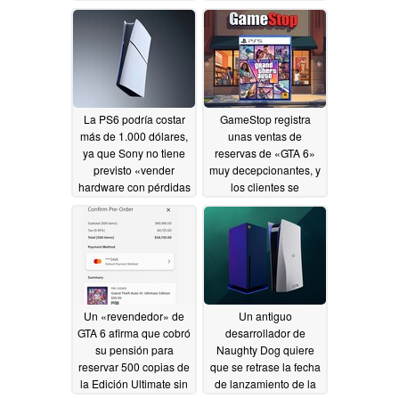
06/30/2026
La PS6 podría costar
GameStop registra
más de 1.000 dólares,
unas ventas de
ya que Sony no tiene
reservas de «GTA 6»
previsto «vender
muy decepcionantes, y
hardware con pérdidas
los clientes se
significativas»
decantan por la
06/30/2026
«Ultimate Edition» sin
disco
06/30/2026
Un «revendedor» de
Un antiguo
GTA 6 afirma que cobró
desarrollador de
su pensión para
Naughty Dog quiere
reservar 500 copias de
que se retrase la fecha
la Edición Ultimate sin
de lanzamiento de la