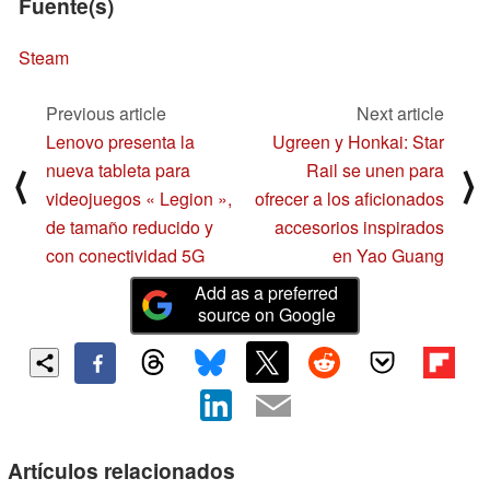
Fuente(s)
Steam
Previous article
Next article
Lenovo presenta la
Ugreen y Honkai: Star
nueva tableta para
Rail se unen para
⟨
⟩
videojuegos « Legion »,
ofrecer a los aficionados
de tamaño reducido y
accesorios inspirados
con conectividad 5G
en Yao Guang
Add as a preferred
source on Google
Artículos relacionados