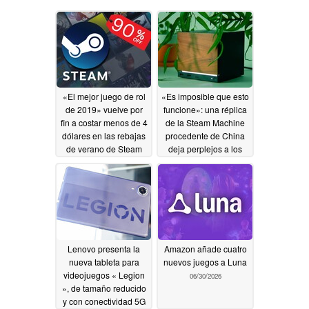
«El mejor juego de rol
«Es imposible que esto
de 2019» vuelve por
funcione»: una réplica
fin a costar menos de 4
de la Steam Machine
dólares en las rebajas
procedente de China
de verano de Steam
deja perplejos a los
aficionados
07/01/2026
06/30/2026
Lenovo presenta la
Amazon añade cuatro
nueva tableta para
nuevos juegos a Luna
videojuegos « Legion
06/30/2026
», de tamaño reducido
y con conectividad 5G