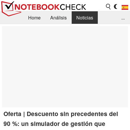
Home
Análisis
Noticias
...
FAQ/Técnica
Biblioteca
Orientación para la Compra
Busca
Contacto
Oferta | Descuento sin precedentes del
90 %: un simulador de gestión que