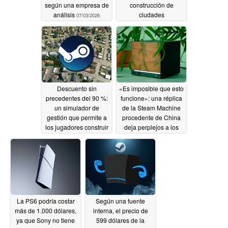
según una empresa de
construcción de
análisis
ciudades
07/03/2026
postapocalíptico
cuesta ahora solo 2,50
$ en lugar de 25 $ en
Steam
07/01/2026
Descuento sin
«Es imposible que esto
precedentes del 90 %:
funcione»: una réplica
un simulador de
de la Steam Machine
gestión que permite a
procedente de China
los jugadores construir
deja perplejos a los
un imperio del
aficionados
06/30/2026
transporte por 3
dólares
06/30/2026
La PS6 podría costar
Según una fuente
más de 1.000 dólares,
interna, el precio de
ya que Sony no tiene
599 dólares de la