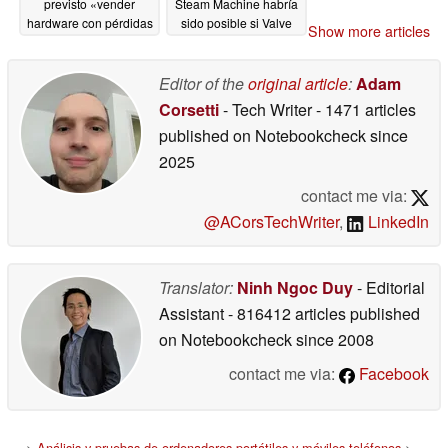
previsto «vender
Steam Machine habría
hardware con pérdidas
sido posible si Valve
Show more articles
significativas»
hubiera solucionado la
06/30/2026
escasez de memoria
Editor of the
original article
:
Adam
06/28/2026
Corsetti
- Tech Writer
- 1471 articles
published on Notebookcheck
since
2025
contact me via:
@ACorsTechWriter
,
LinkedIn
Translator:
Ninh Ngoc Duy
- Editorial
Assistant
- 816412 articles published
on Notebookcheck
since 2008
contact me via:
Facebook
>
Análisis y pruebas de ordenadores portátiles y móviles teléfonos
>