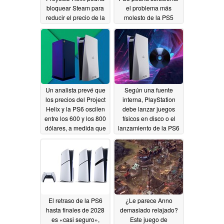
bloquear Steam para
el problema más
reducir el precio de la
molesto de la PS5
nueva consola Xbox
07/15/2026
07/29/2026
Un analista prevé que
Según una fuente
los precios del Project
interna, PlayStation
Helix y la PS6 oscilen
debe lanzar juegos
entre los 600 y los 800
físicos en disco o el
dólares, a medida que
lanzamiento de la PS6
los costes de la
fracasará
07/09/2026
memoria RAM se
reduzcan antes de su
lanzamiento
07/14/2026
El retraso de la PS6
¿Le parece Anno
hasta finales de 2028
demasiado relajado?
es «casi seguro»,
Este juego de