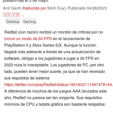
plataformas el 2 de mayo.
Anil Ganti (
traducido por
Ninh Duy),
Publicado
04/28/2023
🇺🇸
🇫🇷
...
Desktop
Gaming
Redfall (con razón) recibió un montón de críticas por no
incluir un modo de 60 FPS
en el lanzamiento de
PlayStation 5 y Xbox Series S|X. Aunque la función
llegará más adelante a través de una actualización de
software, obligar a los jugadores a jugar a 30 FPS en
2023 roza lo inaceptable. Los jugadores de PC, por otro
lado, pueden tener mejor suerte, ya que se han revelado
sus requisitos de sistema
https://twitter.com/playRedfall/status/1651602111497478144
.
A diferencia de muchos de los juegos AAA lanzados este
año, Redfall no parece ser tan exigente. Sus requisitos
mínimos de CPU y tarjeta gráfica son bastante relajados: