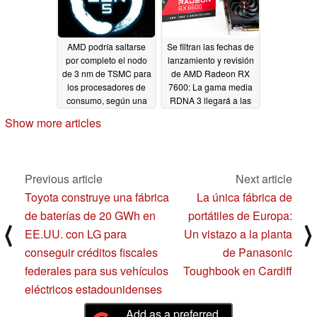
AMD podría saltarse
Se filtran las fechas de
por completo el nodo
lanzamiento y revisión
de 3 nm de TSMC para
de AMD Radeon RX
los procesadores de
7600: La gama media
consumo, según una
RDNA 3 llegará a las
hoja de ruta filtrada
tiendas a finales del
Show more articles
mes que viene
04/29/2023
04/28/2023
Previous article
Next article
Toyota construye una fábrica
La única fábrica de
de baterías de 20 GWh en
portátiles de Europa:
⟨
⟩
EE.UU. con LG para
Un vistazo a la planta
conseguir créditos fiscales
de Panasonic
federales para sus vehículos
Toughbook en Cardiff
eléctricos estadounidenses
Add as a preferred