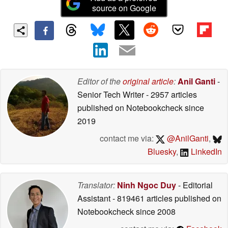
source on Google
Editor of the
original article
:
Anil Ganti
-
Senior Tech Writer
- 2957 articles
published on Notebookcheck
since
2019
contact me via:
@AnilGanti
,
Bluesky
,
LinkedIn
Translator:
Ninh Ngoc Duy
- Editorial
Assistant
- 819461 articles published on
Notebookcheck
since 2008