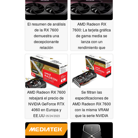
El resumen de análisis
AMD Radeon RX
de la RX 7600
7600: La tarjeta gráfica
demuestra una
de gama media se
decepcionante
lanza con un
relación
rendimiento que
rendimiento/precio
supera a la NVIDIA
frente a la RX 6600 a
GeForce RTX 3060
pesar de que la GPU
05/25/2023
RDNA 3 rinde un 27%
mejor
06/01/2023
AMD Radeon RX 7600
Se filtran las
rebajará el precio de
especificaciones de
NVIDIA GeForce RTX
AMD Radeon RX 7600
4060 en Europa y
con la misma VRAM
EE.UU
que la serie NVIDIA
05/24/2023
GeForce RTX 4060 Ti
05/19/2023