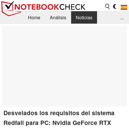
Home
Análisis
Noticias
...
FAQ/Técnica
Biblioteca
Orientación para la Compra
Busca
Contacto
Desvelados los requisitos del sistema
Redfall para PC: Nvidia GeForce RTX