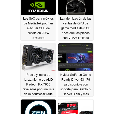
Los SoC para móviles
La ralentización de las
de MediaTek podrían
ventas de GPU de
ejecutar GPU de
gama media de 8 GB
Nvidia en 2024
hace que las placas
con VRAM limitada
05/17/2023
dejen de ser
consideradas por los
consumidores
05/11/2023
Precio y fecha de
Nvidia GeForce Game
lanzamiento de AMD
Ready Driver 531.79
Radeon RX 7600
ya disponible con
revelados por una lista
soporte para Diablo IV
de minoristas filtrada
Server Slam y más
05/10/2023
05/03/2023