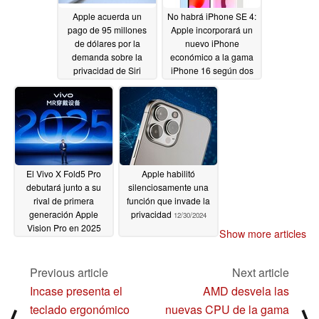
Apple acuerda un
No habrá iPhone SE 4:
Para fomentar la innovación, el ecosistema
pago de 95 millones
Apple incorporará un
complementario de WowMouse será de código abierto,
de dólares por la
nuevo iPhone
lo que permitirá a los desarrolladores explorar nuevas
demanda sobre la
económico a la gama
privacidad de Siri
iPhone 16 según dos
posibilidades y basarse en los elementos fundacionales
filtradores
01/03/2025
01/01/2025
creados por Doublepoint. Anteriormente disponible sólo
en smartwatches Android como el Samsung y el Google
Pixel, WowMouse ha logrado casi 100.000 descargas
desde su debut en el CES 2024.
El Vivo X Fold5 Pro
Apple habilitó
Descargar WowMouse para Apple Watch de Doublepoint
debutará junto a su
silenciosamente una
en la tienda de aplicaciones Apple.
rival de primera
función que invade la
generación Apple
privacidad
12/30/2024
Descargue el WowMouse original para Android en
Vision Pro en 2025
Show more articles
12/30/2024
Doublepoint en Google Play Store.
Previous article
Next article
Pruebe WowMouse en el stand nº 16055 de Doublepoint
Incase presenta el
AMD desvela las
en el CES, del 7 al 10 de enero en el Centro de
teclado ergonómico
nuevas CPU de la gama
Convenciones de Las Vegas, y gane la oportunidad de