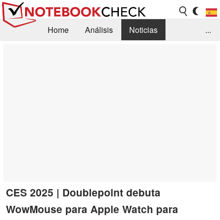
Home
Análisis
Noticias
...
FAQ/Técnica
Biblioteca
Orientación para la Compra
Busca
Contacto
CES 2025 | Doublepoint debuta
WowMouse para Apple Watch para