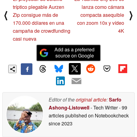
tríptico plegable Aurzen
lanza como cámara
⟨
⟩
Zip consigue más de
compacta asequible
170.000 dólares en una
con zoom 10x y vídeo
campaña de crowdfunding
4K
casi nueva
Add as a preferred
source on Google
Editor of the
original article
:
Sarfo
Ashong-Listowell
- Tech Writer
- 99
articles published on Notebookcheck
since 2023