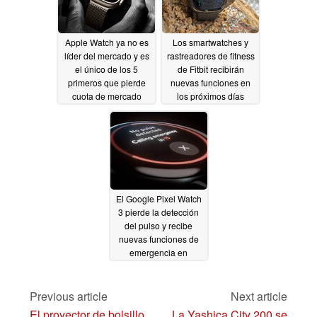
Apple Watch ya no es
Los smartwatches y
líder del mercado y es
rastreadores de fitness
el único de los 5
de Fitbit recibirán
primeros que pierde
nuevas funciones en
cuota de mercado
los próximos días
12/19/2024
12/07/2024
El Google Pixel Watch
3 pierde la detección
del pulso y recibe
nuevas funciones de
emergencia en
Alemania y Portugal
12/06/2024
Previous article
Next article
El proyector de bolsillo
La Yashica City 200 se