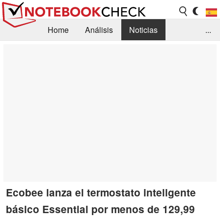
Home
Análisis
Noticias
...
FAQ/Técnica
Biblioteca
Orientación para la Compra
Busca
Contacto
Ecobee lanza el termostato inteligente
básico Essential por menos de 129,99