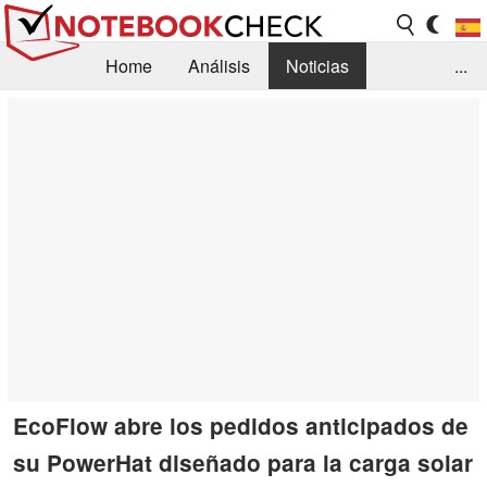
Home
Análisis
Noticias
...
FAQ/Técnica
Biblioteca
Orientación para la Compra
Busca
Contacto
EcoFlow abre los pedidos anticipados de
su PowerHat diseñado para la carga solar