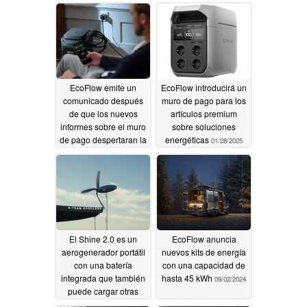
Wh
03/27/2025
EcoFlow emite un
EcoFlow introducirá un
comunicado después
muro de pago para los
de que los nuevos
artículos premium
informes sobre el muro
sobre soluciones
de pago despertaran la
energéticas
01/28/2025
preocupación de los
clientes
02/03/2025
El Shine 2.0 es un
EcoFlow anuncia
aerogenerador portátil
nuevos kits de energía
con una batería
con una capacidad de
integrada que también
hasta 45 kWh
09/02/2024
puede cargar otras
centrales eléctricas