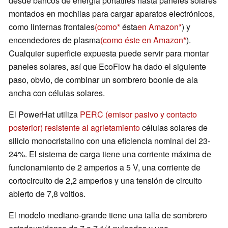
desde bancos de energía portátiles hasta paneles solares
montados en mochilas para cargar aparatos electrónicos,
como linternas frontales
(como
ésta
en Amazon
) y
encendedores de plasma
(como éste en Amazon
).
Cualquier superficie expuesta puede servir para montar
paneles solares, así que EcoFlow ha dado el siguiente
paso, obvio, de combinar un sombrero boonie de ala
ancha con células solares.
El PowerHat utiliza
PERC (emisor pasivo y contacto
posterior) resistente al agrietamiento
células solares de
silicio monocristalino con una eficiencia nominal del 23-
24%. El sistema de carga tiene una corriente máxima de
funcionamiento de 2 amperios a 5 V, una corriente de
cortocircuito de 2,2 amperios y una tensión de circuito
abierto de 7,8 voltios.
El modelo mediano-grande tiene una talla de sombrero