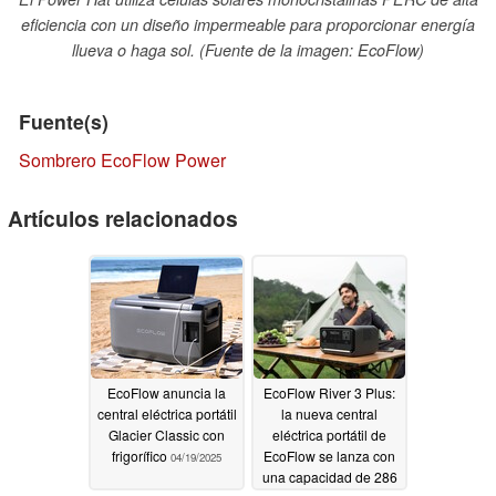
eficiencia con un diseño impermeable para proporcionar energía
llueva o haga sol. (Fuente de la imagen: EcoFlow)
Fuente(s)
Sombrero EcoFlow Power
Artículos relacionados
EcoFlow anuncia la
EcoFlow River 3 Plus:
central eléctrica portátil
la nueva central
Glacier Classic con
eléctrica portátil de
frigorífico
EcoFlow se lanza con
04/19/2025
una capacidad de 286