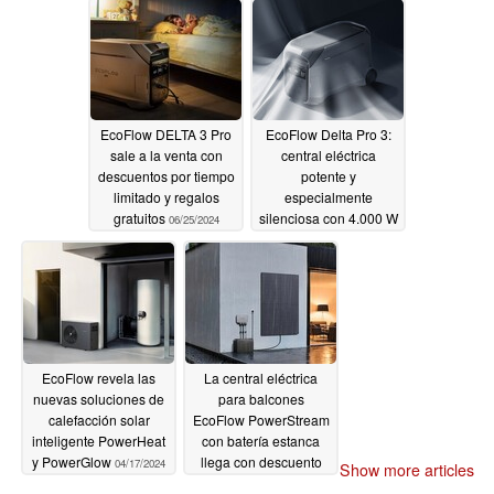
portátiles
09/19/2024
EcoFlow DELTA 3 Pro
EcoFlow Delta Pro 3:
sale a la venta con
central eléctrica
descuentos por tiempo
potente y
limitado y regalos
especialmente
gratuitos
silenciosa con 4.000 W
06/25/2024
próximamente
06/13/2024
EcoFlow revela las
La central eléctrica
nuevas soluciones de
para balcones
calefacción solar
EcoFlow PowerStream
inteligente PowerHeat
con batería estanca
y PowerGlow
llega con descuento
04/17/2024
Show more articles
03/13/2024