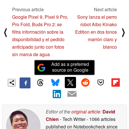
Previous article
Next article
Google Pixel 9, Pixel 9 Pro,
Sony lanza el perro
Pro Fold, Buds Pro 2: se
robot Aibo Kinako
⟨
⟩
filtra información sobre la
Edition en dos tonos
disponibilidad y el pedido
marrón claro y
anticipado junto con fotos
blanco
sin marca de agua
Add as a preferred
source on Google
Editor of the
original article
:
David
Chien
- Tech Writer
- 1066 articles
published on Notebookcheck
since