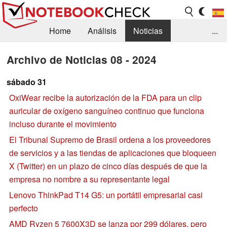
Home
Análisis
Noticias
...
FAQ/Técnica
Biblioteca
Archivo de Noticias 08 - 2024
Orientación para la Compra
Busca
sábado 31
OxiWear recibe la autorización de la FDA para un clip
Contacto
auricular de oxígeno sanguíneo continuo que funciona
incluso durante el movimiento
El Tribunal Supremo de Brasil ordena a los proveedores
de servicios y a las tiendas de aplicaciones que bloqueen
X (Twitter) en un plazo de cinco días después de que la
empresa no nombre a su representante legal
Lenovo ThinkPad T14 G5: un portátil empresarial casi
perfecto
AMD Ryzen 5 7600X3D se lanza por 299 dólares, pero