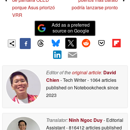
porque Asus priorizó
podría lanzarse pronto
VRR
Add as a preferred
source on Google
Editor of the
original article
:
David
Chien
- Tech Writer
- 1064 articles
published on Notebookcheck
since
2023
Translator:
Ninh Ngoc Duy
- Editorial
Assistant
- 816412 articles published