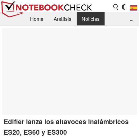
Home
Análisis
Noticias
...
FAQ/Técnica
Biblioteca
Orientación para la Compra
Busca
Contacto
Edifier lanza los altavoces inalámbricos
ES20, ES60 y ES300