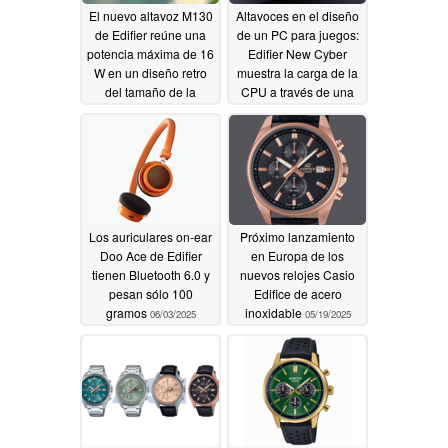
El nuevo altavoz M130
Altavoces en el diseño
de Edifier reúne una
de un PC para juegos:
potencia máxima de 16
Edifier New Cyber
W en un diseño retro
muestra la carga de la
del tamaño de la
CPU a través de una
palma de la mano
pantalla de 2,8
pulgadas
10/15/2025
10/09/2025
Los auriculares on-ear
Próximo lanzamiento
Doo Ace de Edifier
en Europa de los
tienen Bluetooth 6.0 y
nuevos relojes Casio
pesan sólo 100
Edifice de acero
gramos
inoxidable
06/03/2025
05/19/2025