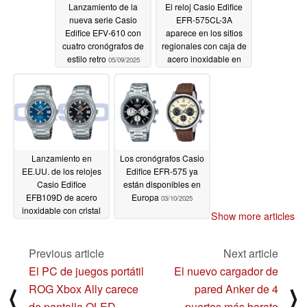
Lanzamiento de la
El reloj Casio Edifice
nueva serie Casio
EFR-575CL-3A
Edifice EFV-610 con
aparece en los sitios
cuatro cronógrafos de
regionales con caja de
estilo retro
acero inoxidable en
05/09/2025
tono dorado
05/02/2025
Lanzamiento en
Los cronógrafos Casio
EE.UU. de los relojes
Edifice EFR-575 ya
Casio Edifice
están disponibles en
EFB109D de acero
Europa
03/10/2025
inoxidable con cristal
Show more articles
de zafiro
03/20/2025
Previous article
Next article
El PC de juegos portátil
El nuevo cargador de
ROG Xbox Ally carece
pared Anker de 4
⟨
⟩
de pantalla OLED
puertos más barato