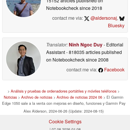
15152 articles published on
Notebookcheck
since 2018
contact me via:
@aldersonaj
,
Bluesky
Translator:
Ninh Ngoc Duy
- Editorial
Assistant
- 818035 articles published
on Notebookcheck
since 2008
contact me via:
Facebook
>
Análisis y pruebas de ordenadores portátiles y móviles teléfonos
>
Noticias
>
Archivo de noticias
>
Archivo de noticias 2024 06
> El Garmin
Edge 1050 sale a la venta con mejoras en diseño, funciones y Garmin Pay
Alex Alderson, 2024-06-26 (Update: 2024-08-15)
Cookie Settings
| 07.08.2026 01:08