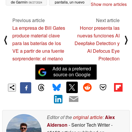
de Garmin
pantalla, un nuevo
06/27/2024
Show more articles
diseño y
compatibilidad con
Garmin Pay
Previous article
Next article
06/14/2024
La empresa de Bill Gates
Honor presenta las
produce material clave
nuevas funciones AI
⟨
⟩
para las baterías de los
Deepfake Detection y
VE a partir de una fuente
AI Defocus Eye
sorprendente: el metano
Protection
Add as a preferred
source on Google
Editor of the
original article
:
Alex
Alderson
- Senior Tech Writer
-