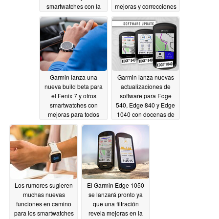
smartwatches con la
mejoras y correcciones
corrección de los
07/01/2024
entrenamientos diarios
sugeridos y más
mejoras
07/01/2024
Garmin lanza una
Garmin lanza nuevas
nueva build beta para
actualizaciones de
el Fenix 7 y otros
software para Edge
smartwatches con
540, Edge 840 y Edge
mejoras para todos
1040 con docenas de
excepto los modelos
cambios tras el
Pro
lanzamiento de Edge
06/28/2024
1050
06/27/2024
Los rumores sugieren
El Garmin Edge 1050
muchas nuevas
se lanzará pronto ya
funciones en camino
que una filtración
para los smartwatches
revela mejoras en la