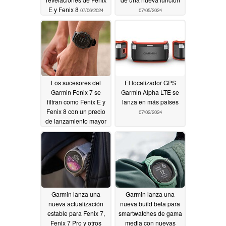
E y Fenix 8
07/06/2024
07/05/2024
Los sucesores del
El localizador GPS
Garmin Fenix 7 se
Garmin Alpha LTE se
filtran como Fenix E y
lanza en más países
Fenix 8 con un precio
07/02/2024
de lanzamiento mayor
de lo esperado
07/03/2024
Garmin lanza una
Garmin lanza una
nueva actualización
nueva build beta para
estable para Fenix 7,
smartwatches de gama
Fenix 7 Pro y otros
media con nuevas