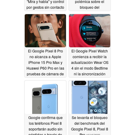
"Mira y habla" y control
polémica sobre el
por gestos sin contacto
bloqueo del
benchmark del Pixel 8
10/25/2023
10/22/2023
El Google Pixel 8 Pro
El Google Pixel Watch
no alcanza a Apple
comienza a recibir la
iPhone 15 Pro Max y
actualización Wear OS
Huawei P60 Pro en las
4 sin el modo Bedtime
pruebas de cámara de
ni la sincronización
DxOMark
DND con el
10/21/2023
smartphone
10/19/2023
Google confirma que
Se levanta el bloqueo
los teléfonos Pixel 8
del benchmark del
soportarán audio sin
Google Pixel 8, Pixel 8
pérdidas a través de
Pro