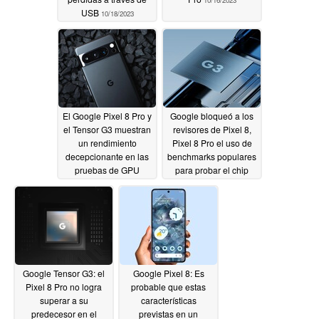
10/16/2023
USB
10/18/2023
El Google Pixel 8 Pro y
Google bloqueó a los
el Tensor G3 muestran
revisores de Pixel 8,
un rendimiento
Pixel 8 Pro el uso de
decepcionante en las
benchmarks populares
pruebas de GPU
para probar el chip
Tensor G3, los nuevos
10/16/2023
propietarios también
10/14/2023
Google Tensor G3: el
Google Pixel 8: Es
Pixel 8 Pro no logra
probable que estas
superar a su
características
predecesor en el
previstas en un