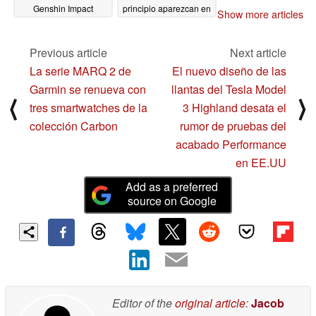
Genshin Impact
principio aparezcan en
Show more articles
el Pixel 9 en 2024
10/14/2023
10/14/2023
Previous article
Next article
La serie MARQ 2 de
El nuevo diseño de las
Garmin se renueva con
llantas del Tesla Model
⟨
⟩
tres smartwatches de la
3 Highland desata el
colección Carbon
rumor de pruebas del
acabado Performance
en EE.UU
Add as a preferred
source on Google
Editor of the
original article
:
Jacob