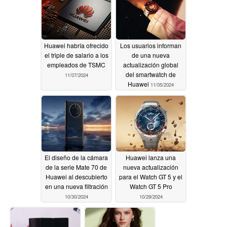
Huawei habría ofrecido
Los usuarios informan
el triple de salario a los
de una nueva
empleados de TSMC
actualización global
del smartwatch de
11/07/2024
Huawei
11/05/2024
El diseño de la cámara
Huawei lanza una
de la serie Mate 70 de
nueva actualización
Huawei al descubierto
para el Watch GT 5 y el
en una nueva filtración
Watch GT 5 Pro
10/30/2024
10/29/2024