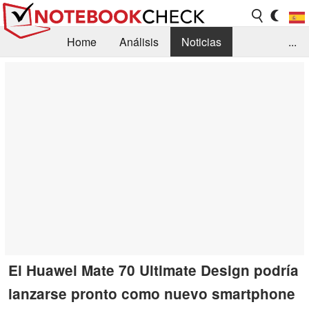
Home
Análisis
Noticias
...
FAQ/Técnica
Biblioteca
Orientación para la Compra
Busca
Contacto
El Huawei Mate 70 Ultimate Design podría
lanzarse pronto como nuevo smartphone