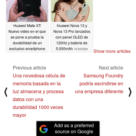
Huawei Mate XT:
Huawei Nova 13 y
Nuevo vídeo en el que
Nova 13 Pro lanzados
se pone a prueba la
con panel OLED de
durabilidad de un
120Hz y batería de
exclusivo smartphone
5.000mAh
10/24/2024
Show more articles
tríptico plegable
10/27/2024
Previous article
Next article
Una novedosa célula de
Samsung Foundry
memoria basada en la
podría escindirse en
⟨
⟩
luz almacena y procesa
una empresa diferente
datos con una
durabilidad 1000 veces
mayor
Add as a preferred
source on Google