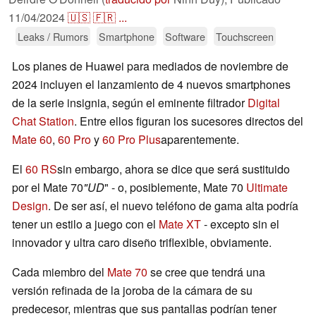
11/04/2024
🇺🇸
🇫🇷
...
Leaks / Rumors
Smartphone
Software
Touchscreen
Los planes de Huawei para mediados de noviembre de
2024 incluyen el lanzamiento de 4 nuevos smartphones
de la serie insignia, según el eminente filtrador
Digital
Chat Station
. Entre ellos figuran los sucesores directos del
Mate 60
,
60 Pro
y
60 Pro Plus
aparentemente.
El
60 RS
sin embargo, ahora se dice que será sustituido
por el Mate 70
"UD
" - o, posiblemente, Mate 70
Ultimate
Design
. De ser así, el nuevo teléfono de gama alta podría
tener un estilo a juego con el
Mate XT
- excepto sin el
innovador y ultra caro diseño triflexible, obviamente.
Cada miembro del
Mate 70
se cree que tendrá una
versión refinada de la joroba de la cámara de su
predecesor, mientras que sus pantallas podrían tener