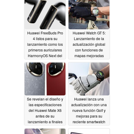
Huawei FreeBuds Pro
Huawei Watch GT 5:
4 listos para su
Lanzamiento de la
lanzamiento como los
actualización global
primeros auriculares
con funciones de
HarmonyOS Next del
mapas mejoradas
mundo
11/25/2024
11/23/2024
Se revelan el diseño y
Huawei lanza una
las especificaciones
actualización con una
del Huawei Mate X6
nueva función Golf y
antes de su
mejoras para su
lanzamiento a finales
reciente smartwatch
de noviembre de 2024
11/20/2024
11/21/2024