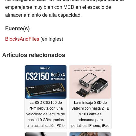
emparejarse muy bien con MED en el espacio de
almacenamiento de alta capacidad.
Fuente(s)
BlocksAndFiles
(en inglés)
Artículos relacionados
La SSD CS2150 de
La minicaja SSD de
PNY debuta con una
Satechi con hasta 2 TB
velocidad de lectura de
y 10 Gbit/s es
hasta 10 GB/s gracias
adecuada para
a la actualización PCIe
portátiles, iPhone, iPad
Gen5
y más
12/11/2024
11/30/2024