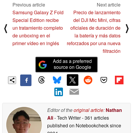
Previous article
Next article
Samsung Galaxy Z Fold
Precio de lanzamiento
Special Edition recibe
del DJI Mic Mini, cifras
⟨
⟩
un tratamiento completo
oficiales de duración de
de unboxing en el
la batería y más datos
primer vídeo en inglés
reforzados por una nueva
filtración
Add as a preferred
source on Google
Editor of the
original article
:
Nathan
Ali
- Tech Writer
- 361 articles
published on Notebookcheck
since