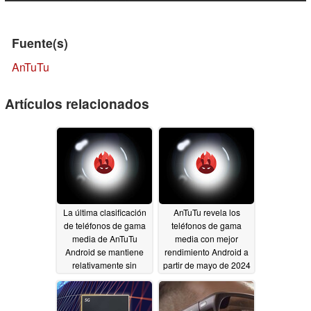
Fuente(s)
AnTuTu
Artículos relacionados
La última clasificación
AnTuTu revela los
de teléfonos de gama
teléfonos de gama
media de AnTuTu
media con mejor
Android se mantiene
rendimiento Android a
relativamente sin
partir de mayo de 2024
cambios respecto a la
06/02/2024
lista del mes pasado
08/02/2024