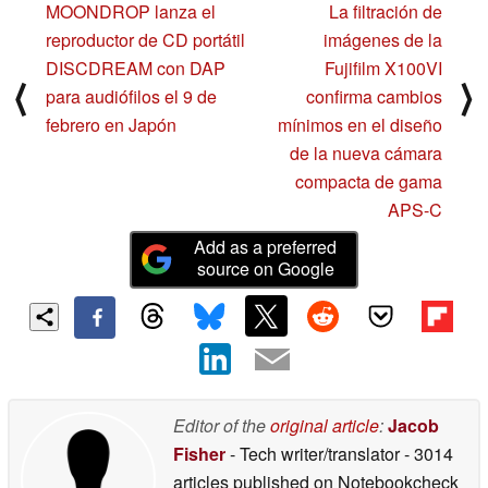
MOONDROP lanza el
La filtración de
reproductor de CD portátil
imágenes de la
DISCDREAM con DAP
Fujifilm X100VI
⟨
⟩
para audiófilos el 9 de
confirma cambios
febrero en Japón
mínimos en el diseño
de la nueva cámara
compacta de gama
APS-C
Add as a preferred
source on Google
Editor of the
original article
:
Jacob
Fisher
- Tech writer/translator
- 3014
articles published on Notebookcheck