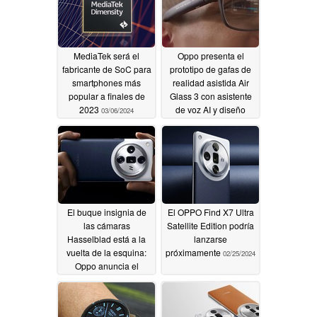
MediaTek será el
Oppo presenta el
fabricante de SoC para
prototipo de gafas de
smartphones más
realidad asistida Air
popular a finales de
Glass 3 con asistente
2023
de voz AI y diseño
03/06/2024
ligero
02/28/2024
El buque insignia de
El OPPO Find X7 Ultra
las cámaras
Satellite Edition podría
Hasselblad está a la
lanzarse
vuelta de la esquina:
próximamente
02/25/2024
Oppo anuncia el
regreso de la serie
Find X a Europa
02/28/2024