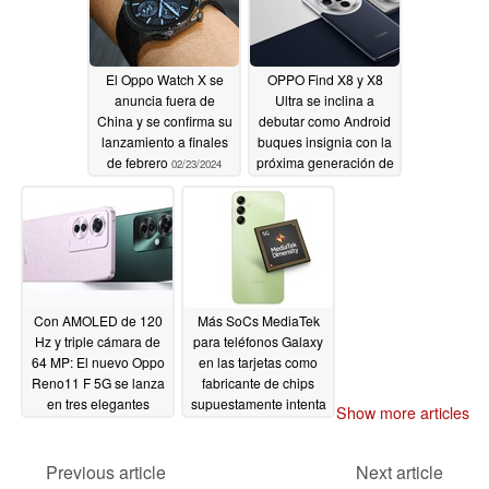
El Oppo Watch X se
OPPO Find X8 y X8
anuncia fuera de
Ultra se inclina a
China y se confirma su
debutar como Android
lanzamiento a finales
buques insignia con la
de febrero
próxima generación de
02/23/2024
silicio de gama alta
02/15/2024
Con AMOLED de 120
Más SoCs MediaTek
Hz y triple cámara de
para teléfonos Galaxy
64 MP: El nuevo Oppo
en las tarjetas como
Reno11 F 5G se lanza
fabricante de chips
en tres elegantes
supuestamente intenta
Show more articles
colores
atraer a Samsung con
02/08/2024
precios más bajos
Previous article
Next article
02/07/2024