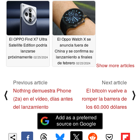
Find X a Europa
02/28/2024
El OPPO Find X7 Ultra
El Oppo Watch X se
Satellite Edition podría
anuncia fuera de
lanzarse
China y se confirma su
próximamente
lanzamiento a finales
02/25/2024
de febrero
02/23/2024
Show more articles
Previous article
Next article
Nothing demuestra Phone
El bitcoin vuelve a
⟨
⟩
(2a) en el vídeo, días antes
romper la barrera de
del lanzamiento
los 60.000 dólares
Add as a preferred
source on Google