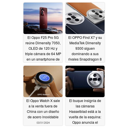
Edition revelados en
smartphones de
una nueva filtración
DxOMark
03/13/2024
03/28/2024
El Oppo F25 Pro 5G
El OPPO Find X7 y su
reúne Dimensity 7050,
MediaTek Dimensity
OLED de 120 Hz y
9300 siguen
triple cámara de 64 MP
dominando a sus
en un smartphone de
rivales Snapdragon 8
gama media de 7,5
Gen 3 en la tabla de
mm de grosor
rendimiento de febrero
03/03/2024
de AnTuTu
03/03/2024
El Oppo Watch X sale
El buque insignia de
a la venta fuera de
las cámaras
China con un diseño
Hasselblad está a la
de acero inoxidable
vuelta de la esquina:
Oppo anuncia el
03/01/2024
regreso de la serie