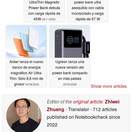
UltraThin Magnetic
power bank ultra
Power Bank debuta
asequible con cable
con carga rápida de
incorporado y carga
45W
rápida de 67 W
05/11/2026
05/08/2026
Anker lanza el nuevo
Ugreen lanza una
banco de energía
nueva versión del
magnético Air Ultra-
power bank compacto
Thin: Sólo 8,6 mm de
en más países
grosor
05/08/2026
05/05/2026
Show more articles
Editor of the
original article
:
Zhiwei
Zhuang
- Translator
- 712 articles
published on Notebookcheck
since
2022