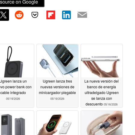
source on Google
Ugreen lanza un
Ugreen lanza tres
La nueva versión del
vo power bank con
nuevas versiones de
banco de energía
cable integrado
minicargador plegable
ultradelgado Ugreen
se lanza con
05/19/2026
05/19/2026
descuento
05/16/2026