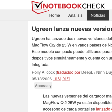
Home
Análisis
Noticias
Ugreen lanza nuevas versi
Ugreen ha lanzado dos nuevas versiones del
MagFlow Qi2 de 25 W en varios países de No
Este modelo compacto puede utilizarse para c
dispositivos simultáneamente y cuenta con 
integrada.
Polly Allcock (
traducido por
DeepL / Ninh Du
05/13/2026
🇺🇸
🇩🇪
...
Accessory
Las nuevas versiones del cargador ma
MagFlow Qi2 25W ya están disponibles
accesorio de carga portátil se
lanzado 