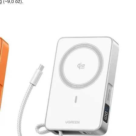
 (~9,0 oz).