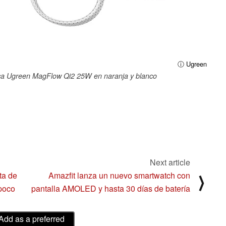
ⓘ Ugreen
ica Ugreen MagFlow Qi2 25W en naranja y blanco
Next article
ta de
Amazfit lanza un nuevo smartwatch con
⟩
poco
pantalla AMOLED y hasta 30 días de batería
Add as a preferred