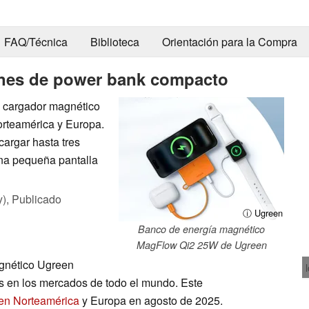
FAQ/Técnica
Biblioteca
Orientación para la Compra
ones de power bank compacto
 cargador magnético
rteamérica y Europa.
argar hasta tres
una pequeña pantalla
y),
Publicado
ⓘ Ugreen
Banco de energía magnético
MagFlow Qi2 25W de Ugreen
gnético Ugreen
 en los mercados de todo el mundo. Este
en Norteamérica
y Europa en agosto de 2025.