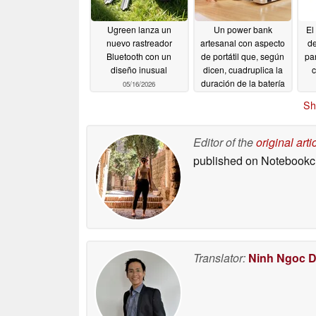
Ugreen lanza un
Un power bank
El
nuevo rastreador
artesanal con aspecto
d
Bluetooth con un
de portátil que, según
pa
diseño inusual
dicen, cuadruplica la
c
duración de la batería
05/16/2026
05/15/2026
Sh
Editor of the
original arti
published on Notebook
Translator:
Ninh Ngoc 