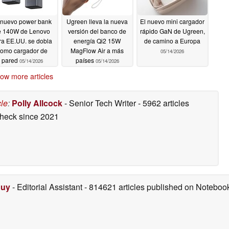
 nuevo power bank
Ugreen lleva la nueva
El nuevo mini cargador
e 140W de Lenovo
versión del banco de
rápido GaN de Ugreen,
ra EE.UU. se dobla
energía Qi2 15W
de camino a Europa
omo cargador de
MagFlow Air a más
05/14/2026
pared
países
05/14/2026
05/14/2026
ow more articles
cle
:
Polly Allcock
- Senior Tech Writer
- 5962 articles
check
since 2021
Duy
- Editorial Assistant
- 814621 articles published on Notebo