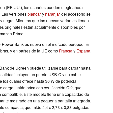
zon (EE.UU.), los usuarios pueden elegir ahora
. Las versiones
blanca
y
naranja
del accesorio se
y negro. Mientras que las nuevas variantes tienen
nes originales están actualmente disponibles por
Amazon Prime.
w Power Bank es nueva en el mercado europeo. En
libras, y en países de la UE como
Francia
y
España
,
nk de Ugreen puede utilizarse para cargar hasta
s salidas incluyen un puerto USB-C y un cable
 los cuales ofrece hasta 30 W de potencia.
 carga inalámbrica con certificación Qi2, que
e compatible. Este modelo tiene una capacidad de
stante mostrado en una pequeña pantalla integrada.
te compacta, que mide 4,4 x 2,73 x 0,83 pulgadas