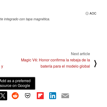
ⓘ AOC
te integrado con tapa magnética.
Next article
s
Magic V6: Honor confirma la rebaja de la
⟩
 y
batería para el modelo global
Add as a preferred
source on Google