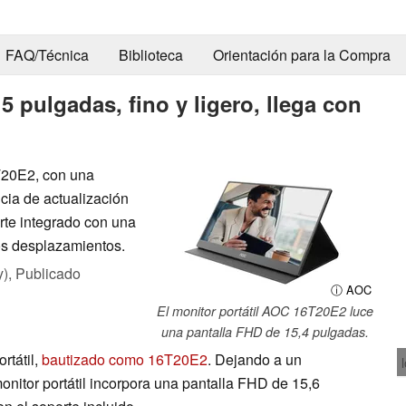
FAQ/Técnica
Biblioteca
Orientación para la Compra
5 pulgadas, fino y ligero, llega con
T20E2, con una
cia de actualización
rte integrado con una
os desplazamientos.
y),
Publicado
ⓘ AOC
El monitor portátil AOC 16T20E2 luce
una pantalla FHD de 15,4 pulgadas.
rtátil,
bautizado como 16T20E2
. Dejando a un
nitor portátil incorpora una pantalla FHD de 15,6