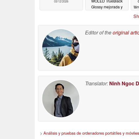
WOLED TrueBlack
03/12/2026
Glossy mejorada y
tá
1300 nits de brillo
D
Sh
máximo
03/12/2026
Editor of the
original arti
Translator:
Ninh Ngoc 
>
Análisis y pruebas de ordenadores portátiles y móviles