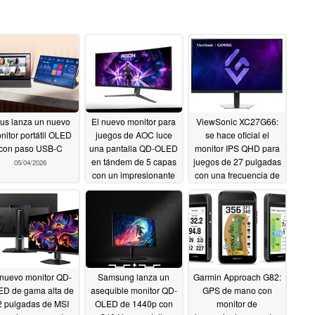
us lanza un nuevo
El nuevo monitor para
ViewSonic XC27G66:
nitor portátil OLED
juegos de AOC luce
se hace oficial el
con paso USB-C
una pantalla QD-OLED
monitor IPS QHD para
en tándem de 5 capas
juegos de 27 pulgadas
05/04/2026
con un impresionante
con una frecuencia de
brillo máximo de 1300
refresco de hasta 340
nits
Hz
03/16/2026
03/14/2026
 nuevo monitor QD-
Samsung lanza un
Garmin Approach G82:
D de gama alta de
asequible monitor QD-
GPS de mano con
2 pulgadas de MSI
OLED de 1440p con
monitor de