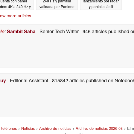
cuenta con panel
240 Hz y pantalla
lanzamiento por radar
ndem 4K a 240 Hz y
validada por Pantone
y pantalla táctil
isplayPort 2.1 de
03/11/2026
03/11/2026
ow more articles
ancho de banda
completo
03/11/2026
cle
:
Sambit Saha
- Senior Tech Writer
- 946 articles published
Duy
- Editorial Assistant
- 815842 articles published on Notebo
 teléfonos
>
Noticias
>
Archivo de noticias
>
Archivo de noticias 2026 03
> El m