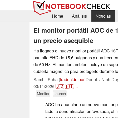
Home
Análisis
Noticias
El monitor portátil AOC de 1
un precio asequible
Ha llegado el nuevo monitor portátil AOC 16
pantalla FHD de 15,6 pulgadas y una frecuen
de 60 Hz. El monitor también incluye un sopo
cubierta magnética para protegerlo durante l
Sambit Saha (
traducido por
DeepL / Ninh Du
03/11/2026
🇺🇸
🇵🇹
...
Monitor
Launch
AOC ha anunciado un nuevo monitor po
lado la denominación enrevesada, el mo