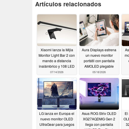
Artículos relacionados
Xiaomi lanza la Mijia
Aura Displays estrena
As
Monitor Light Bar 2 con
un nuevo monitor
mo
mando a distancia
portátil con pantalla
inalámbrico y 108 LED
AMOLED plegable
07/14/2026
05/18/2026
LG lanza en Europa el
Asus ROG Strix OLED
El
nuevo monitor OLED
XG27AQDMG Gen 2
OLE
UltraGear para juegos
llega con pantalla
3