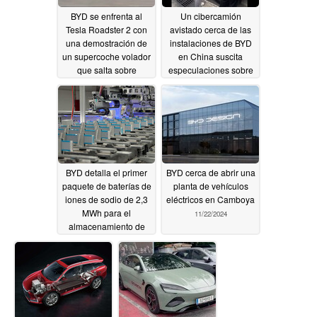
BYD se enfrenta al
Un cibercamión
Tesla Roadster 2 con
avistado cerca de las
una demostración de
instalaciones de BYD
un supercoche volador
en China suscita
que salta sobre
especulaciones sobre
bandas de clavos y
ingeniería inversa
baches a gran
12/14/2024
velocidad
01/08/2025
BYD detalla el primer
BYD cerca de abrir una
paquete de baterías de
planta de vehículos
iones de sodio de 2,3
eléctricos en Camboya
MWh para el
11/22/2024
almacenamiento de
energía a nivel de red
con alta densidad
energética
11/30/2024