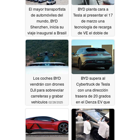
El mayor transportista
BYD planta cara a
de automóviles del
Tesla al presentar el 17
mundo, BYD
de marzo una
Shenzhen, inicia su
tecnología de recarga
viaje inaugural a Brasil
de VE el doble de
con 7.000 coches
rápida; se abren los
eléctricos
pedidos anticipados de
04/28/2025
dos VE
03/14/2025
Los coches BYD
BYD supera al
vendrán con drones
Cybertruck de Tesla
DJI para sobrevolar
con una dirección
carreteras y grabar
trasera de 20 grados
vehículos
en el Denza EV que
02/28/2025
puede caminar como
un cangrejo y
aparcarse solo en
espacios reducidos
02/11/2025