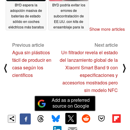
BYD espera la
BYD podría evitar los
adopción masiva de
errores de
baterías de estado
subcontratación de
sólido en coches
EE.UU. con kits de
eléctricos más baratos
ensamblaje para la
Show more articles
antes de 2030
exportación
09/28/2024
09/13/2024
Previous article
Next article
Agua sin plásticos
Un filtrador revela el estado
fácil de producir en
del lanzamiento global de la
⟨
⟩
casa según los
Xiaomi Smart Band 9 con
científicos
especificaciones y
accesorios mostrados pero
sin modelo NFC
Add as a preferred
source on Google