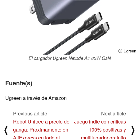
ⓘ Ugreen
El cargador Ugreen Nexode Air 65W GaN
Fuente(s)
Ugreen a través de Amazon
Previous article
Next article
Robot Unitree a precio de
Juego indie con críticas
⟨
⟩
ganga: Próximamente en
100% positivas y
AliExpress en todo el
multijugador gratuito