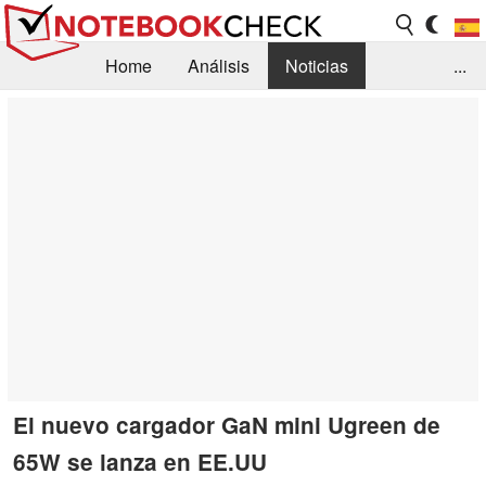
Home
Análisis
Noticias
...
FAQ/Técnica
Biblioteca
Orientación para la Compra
Busca
Contacto
El nuevo cargador GaN mini Ugreen de
65W se lanza en EE.UU