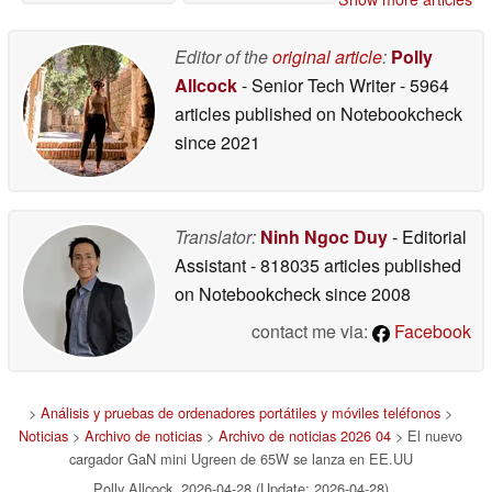
Editor of the
original article
:
Polly
Allcock
- Senior Tech Writer
- 5964
articles published on Notebookcheck
since 2021
Translator:
Ninh Ngoc Duy
- Editorial
Assistant
- 818035 articles published
on Notebookcheck
since 2008
contact me via:
Facebook
>
Análisis y pruebas de ordenadores portátiles y móviles teléfonos
>
Noticias
>
Archivo de noticias
>
Archivo de noticias 2026 04
> El nuevo
cargador GaN mini Ugreen de 65W se lanza en EE.UU
Polly Allcock, 2026-04-28 (Update: 2026-04-28)