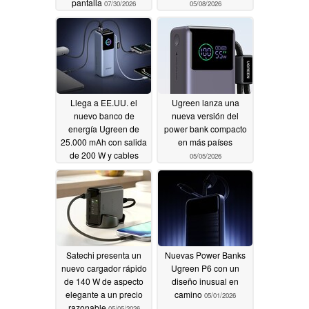
pantalla
07/30/2026
05/08/2026
Llega a EE.UU. el
Ugreen lanza una
nuevo banco de
nueva versión del
energía Ugreen de
power bank compacto
25.000 mAh con salida
en más países
de 200 W y cables
05/05/2026
integrados
05/08/2026
Satechi presenta un
Nuevas Power Banks
nuevo cargador rápido
Ugreen P6 con un
de 140 W de aspecto
diseño inusual en
elegante a un precio
camino
05/01/2026
razonable
05/05/2026