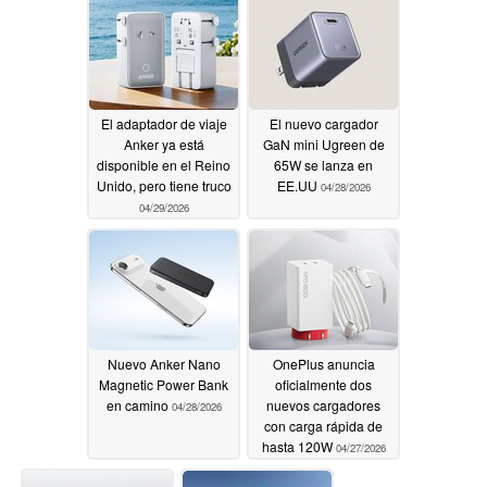
El adaptador de viaje
El nuevo cargador
Anker ya está
GaN mini Ugreen de
disponible en el Reino
65W se lanza en
Unido, pero tiene truco
EE.UU
04/28/2026
04/29/2026
Nuevo Anker Nano
OnePlus anuncia
Magnetic Power Bank
oficialmente dos
en camino
nuevos cargadores
04/28/2026
con carga rápida de
hasta 120W
04/27/2026