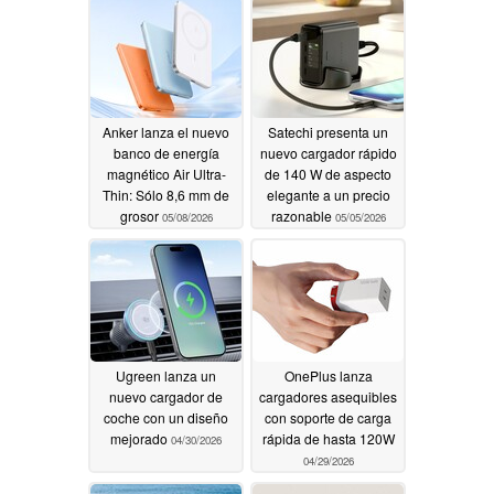
Anker lanza el nuevo
Satechi presenta un
banco de energía
nuevo cargador rápido
magnético Air Ultra-
de 140 W de aspecto
Thin: Sólo 8,6 mm de
elegante a un precio
grosor
razonable
05/08/2026
05/05/2026
Ugreen lanza un
OnePlus lanza
nuevo cargador de
cargadores asequibles
coche con un diseño
con soporte de carga
mejorado
rápida de hasta 120W
04/30/2026
04/29/2026