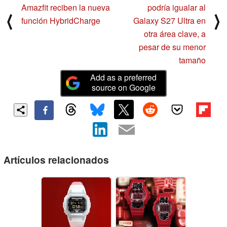
Amazfit reciben la nueva
podría igualar al
⟨
⟩
función HybridCharge
Galaxy S27 Ultra en
otra área clave, a
pesar de su menor
tamaño
Add as a preferred
source on Google
Artículos relacionados