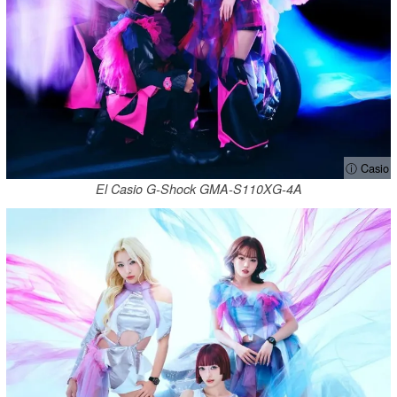
ⓘ Casio
El Casio G-Shock GMA-S110XG-4A