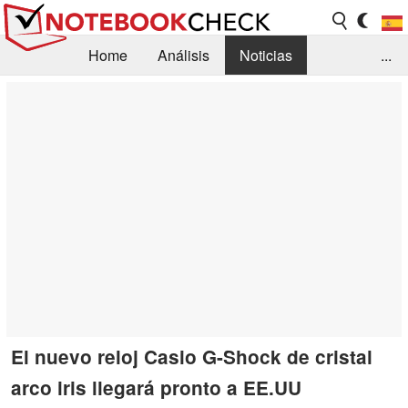
Home
Análisis
Noticias
...
FAQ/Técnica
Biblioteca
Orientación para la Compra
Busca
Contacto
El nuevo reloj Casio G-Shock de cristal
arco iris llegará pronto a EE.UU