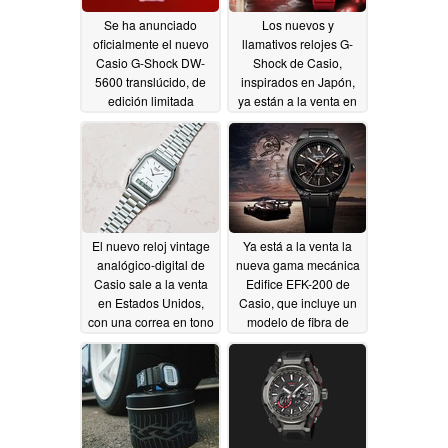
Se ha anunciado
Los nuevos y
oficialmente el nuevo
llamativos relojes G-
Casio G-Shock DW-
Shock de Casio,
5600 translúcido, de
inspirados en Japón,
edición limitada
ya están a la venta en
EE. UU.
06/18/2026
06/17/2026
El nuevo reloj vintage
Ya está a la venta la
analógico-digital de
nueva gama mecánica
Casio sale a la venta
Edifice EFK-200 de
en Estados Unidos,
Casio, que incluye un
con una correa en tono
modelo de fibra de
plateado
carbono
06/16/2026
06/12/2026