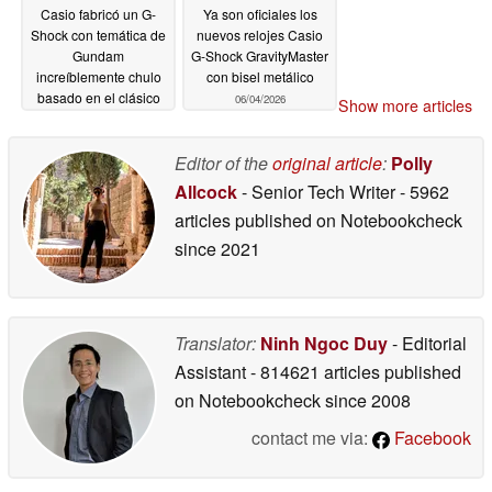
Casio fabricó un G-
Ya son oficiales los
Shock con temática de
nuevos relojes Casio
Gundam
G-Shock GravityMaster
increíblemente chulo
con bisel metálico
basado en el clásico
06/04/2026
Show more articles
DW-5600
06/05/2026
Editor of the
original article
:
Polly
Allcock
- Senior Tech Writer
- 5962
articles published on Notebookcheck
since 2021
Translator:
Ninh Ngoc Duy
- Editorial
Assistant
- 814621 articles published
on Notebookcheck
since 2008
contact me via:
Facebook