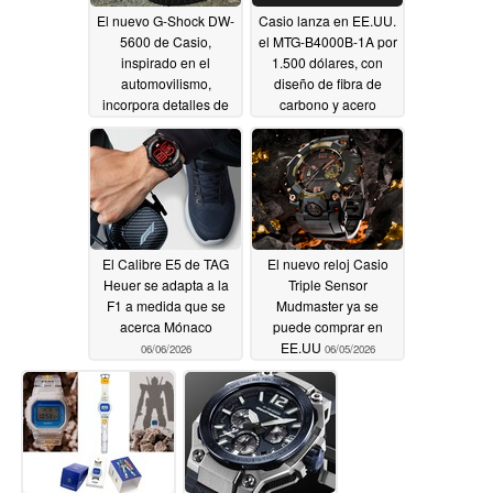
El nuevo G-Shock DW-
Casio lanza en EE.UU.
5600 de Casio,
el MTG-B4000B-1A por
inspirado en el
1.500 dólares, con
automovilismo,
diseño de fibra de
incorpora detalles de
carbono y acero
diseño Toyo Proxes
06/10/2026
Sport R
06/11/2026
El Calibre E5 de TAG
El nuevo reloj Casio
Heuer se adapta a la
Triple Sensor
F1 a medida que se
Mudmaster ya se
acerca Mónaco
puede comprar en
EE.UU
06/06/2026
06/05/2026