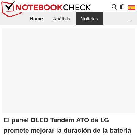
Home
Análisis
Noticias
...
FAQ/Técnica
Biblioteca
Orientación para la Compra
Busca
Contacto
El panel OLED Tandem ATO de LG
promete mejorar la duración de la batería