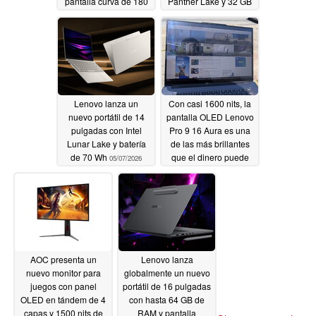
pantalla curva de 180
Panther Lake y 32 GB
Hz
de RAM
05/08/2026
05/08/2026
Lenovo lanza un
Con casi 1600 nits, la
nuevo portátil de 14
pantalla OLED Lenovo
pulgadas con Intel
Pro 9 16 Aura es una
Lunar Lake y batería
de las más brillantes
de 70 Wh
que el dinero puede
05/07/2026
comprar
05/06/2026
AOC presenta un
Lenovo lanza
nuevo monitor para
globalmente un nuevo
juegos con panel
portátil de 16 pulgadas
OLED en tándem de 4
con hasta 64 GB de
capas y 1500 nits de
RAM y pantalla