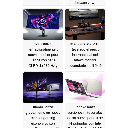
lanzamiento
internacional antes de
lo esperado
05/14/2026
Asus lanza
ROG Strix XG129C:
internacionalmente un
Revelado el precio
nuevo monitor para
internacional del
juegos con panel
nuevo monitor
OLED de 280 Hz y
secundario táctil 24:9
1.300 nit
05/13/2026
05/12/2026
Xiaomi lanza
Lenovo lanza
globalmente un nuevo
versiones más baratas
monitor gaming
de su nuevo portátil de
económico con
14 pulgadas con Intel