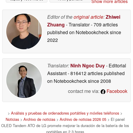
Show more articles
brillo máximo
Tandem OLED de 120
05/02/2026
Hz
04/30/2026
Editor of the
original article
:
Zhiwei
Zhuang
- Translator
- 709 articles
published on Notebookcheck
since
2022
Translator:
Ninh Ngoc Duy
- Editorial
Assistant
- 816412 articles published
on Notebookcheck
since 2008
contact me via:
Facebook
>
Análisis y pruebas de ordenadores portátiles y móviles teléfonos
>
Noticias
>
Archivo de noticias
>
Archivo de noticias 2026 05
> El panel
OLED Tandem ATO de LG promete mejorar la duración de la batería de los
portátiles en 2,3 horas